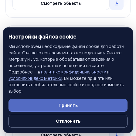
Смотреть объекты
28 объектов
Кипр
Настройки файлов cookie
Мы используем необходимые файлы cookie для работы
сайта. С вашего согласия мы также подключим Яндекс
Метрику и Jivo, которые обрабатывают сведения о
посещении, устройстве и поведении на сайте.
Подробнее — в
политике конфиденциальности
и
условиях Яндекс Метрики
. Вы можете принять или
отклонить необязательные cookie и позднее изменить
выбор.
Остров Афродиты с мягким климатом и выгодным
Принять
налоговым режимом
Отклонить
Получить предложение
Смотреть объекты