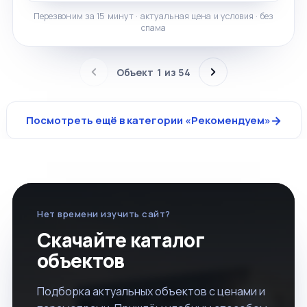
Перезвоним за 15 минут · актуальная цена и условия · без
спама
Объект
1
из
54
→
Посмотреть ещё в категории «
Рекомендуем
»
Нет времени изучить сайт?
Скачайте каталог
объектов
Подборка актуальных объектов с ценами и