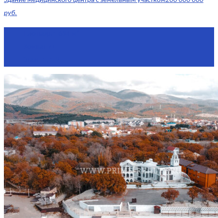
Здание медицинского центра с земельным участком
200 000 000
руб.
Площадь
1 634 м²
Комнат
7+
Этаж
-1, 1-2