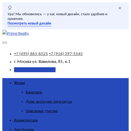
×
🎈
Ура! Мы обновились — у нас новый дизайн, стало удобнее и
приятнее.
Посмотреть новый дизайн
+7 (495) 661-6525
+7 (916) 397-5545
г. Москва
ул. Вавилова, 81, к.1
Добавить объявление
Жилая
Квартиры
Дома, коттеджи, таун-хаусы
Земельные участки
Коммерческая
Зарубежная