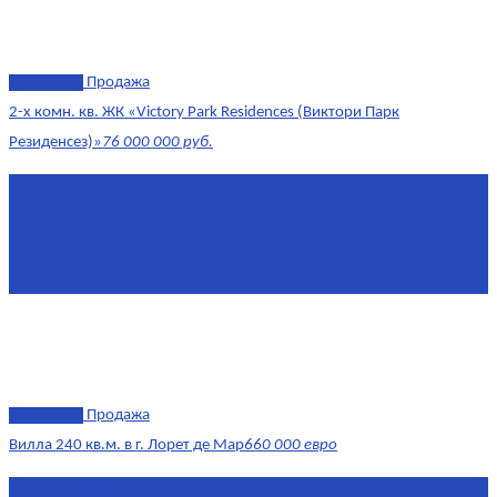
эксклюзив
Продажа
2-х комн. кв. ЖК «Victory Park Residences (Виктори Парк
Резиденсез)»
76 000 000 руб.
Площадь
64,7 м²
Комнат
2
Этаж
8/11
Площадь кухни
10
эксклюзив
Продажа
Вилла 240 кв.м. в г. Лорет де Мар
660 000 евро
Площадь
240 м²