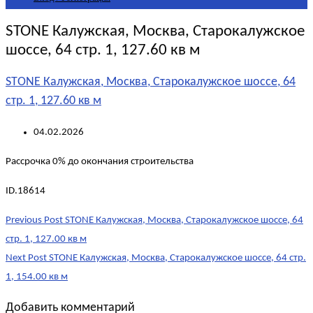
STONE Калужская, Москва, Старокалужское
шоссе, 64 стр. 1, 127.60 кв м
STONE Калужская, Москва, Старокалужское шоссе, 64
стр. 1, 127.60 кв м
04.02.2026
Рассрочка 0% до окончания строительства
ID.18614
Post
Previous Post
STONE Калужская, Москва, Старокалужское шоссе, 64
navigation
стр. 1, 127.00 кв м
Next Post
STONE Калужская, Москва, Старокалужское шоссе, 64 стр.
1, 154.00 кв м
Добавить комментарий