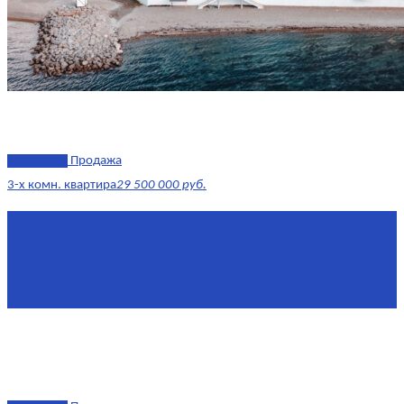
эксклюзив
Продажа
3-х комн. квартира
29 500 000 руб.
Площадь
79,4 м²
Этаж
8/17
Жилая площадь
43
Площадь кухни
14