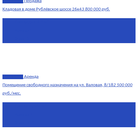
эксклюзив
Продажа
Кладовая в доме Рублёвское шоссе 26к4
3 800 000 руб.
Площадь
4.6 0 м²
Комнат
1
Этаж
-3
эксклюзив
Аренда
Помещение свободного назначения на ул. Валовая, 8/18
2 500 000
руб./мес.
Площадь
568 м²
Комнат
7+
Этаж
1/10