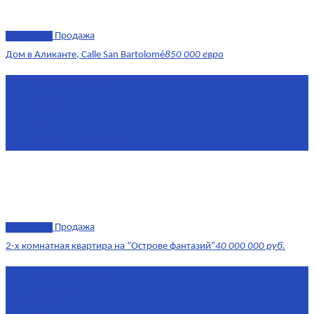
эксклюзив
Продажа
Дом в Аликанте, Calle San Bartolomé
850 000 евро
Площадь
390 м²
Комнат
7+
Этаж
1-4
Площадь кухни
18
эксклюзив
Продажа
2-х комнатная квартира на “Острове фантазий”
40 000 000 руб.
Площадь
90,3 м²
Комнат
2
Этаж
2/4