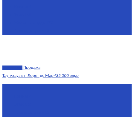
Комнат
6
Этаж
1-3
Жилая площадь
170
Площадь кухни
15
эксклюзив
Продажа
Таун-хауз в г. Лорет де Мар
435 000 евро
Площадь
150 м²
Комнат
4
Этаж
1-2
Площадь кухни
15