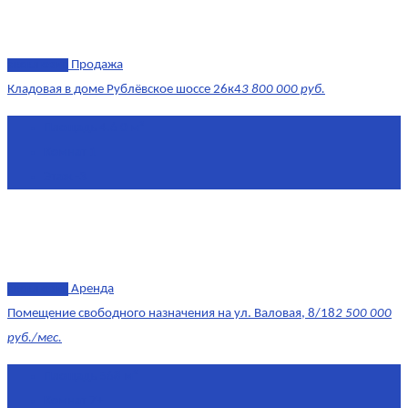
эксклюзив
Продажа
Кладовая в доме Рублёвское шоссе 26к4
3 800 000 руб.
Площадь
4.6 0 м²
Комнат
1
Этаж
-3
эксклюзив
Аренда
Помещение свободного назначения на ул. Валовая, 8/18
2 500 000
руб./мес.
Площадь
568 м²
Комнат
7+