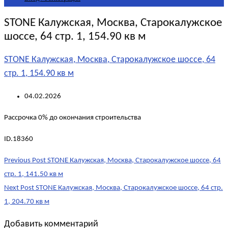
STONE Калужская, Москва, Старокалужское
шоссе, 64 стр. 1, 154.90 кв м
STONE Калужская, Москва, Старокалужское шоссе, 64
стр. 1, 154.90 кв м
04.02.2026
Рассрочка 0% до окончания строительства
ID.18360
Post
Previous Post
STONE Калужская, Москва, Старокалужское шоссе, 64
navigation
стр. 1, 141.50 кв м
Next Post
STONE Калужская, Москва, Старокалужское шоссе, 64 стр.
1, 204.70 кв м
Добавить комментарий