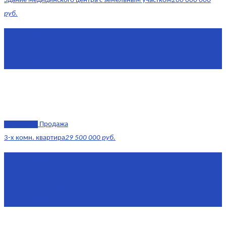
Здание медицинского центра с земельным участком
200 000 000
руб.
Площадь
1 634 м²
Комнат
7+
Этаж
-1, 1-2
эксклюзив
Продажа
3-х комн. квартира
29 500 000 руб.
Площадь
79,4 м²
Этаж
8/17
Жилая площадь
43
Площадь кухни
14