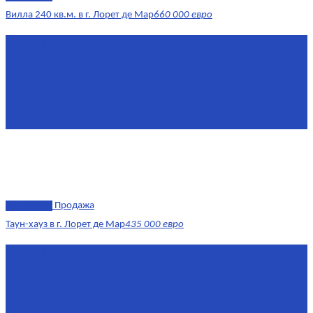
Вилла 240 кв.м. в г. Лорет де Мар
660 000 евро
Площадь
240 м²
Комнат
6
Этаж
1-3
Жилая площадь
170
Площадь кухни
15
эксклюзив
Продажа
Таун-хауз в г. Лорет де Мар
435 000 евро
Площадь
150 м²
Комнат
4
Этаж
1-2
Площадь кухни
15