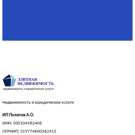
Площадь
90,3 м²
Комнат
2
Этаж
2/4
Жилая площадь
60
Площадь кухни
15
Недвижимость и юридические услуги
ИП Политов А.О.
ИНН: 500104582406
ОГРНИП: 319774600262412