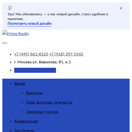
×
🎈
Ура! Мы обновились — у нас новый дизайн, стало удобнее и
приятнее.
Посмотреть новый дизайн
+7 (495) 661-6525
+7 (916) 397-5545
г. Москва
ул. Вавилова, 81, к.1
Добавить объявление
Жилая
Квартиры
Дома, коттеджи, таун-хаусы
Земельные участки
Коммерческая
Зарубежная