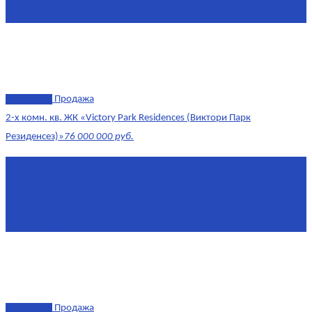
Этаж
1/10
эксклюзив
Продажа
2-х комн. кв. ЖК «Victory Park Residences (Виктори Парк
Резиденсез)»
76 000 000 руб.
Площадь
64,7 м²
Комнат
2
Этаж
8/11
Площадь кухни
10
эксклюзив
Продажа