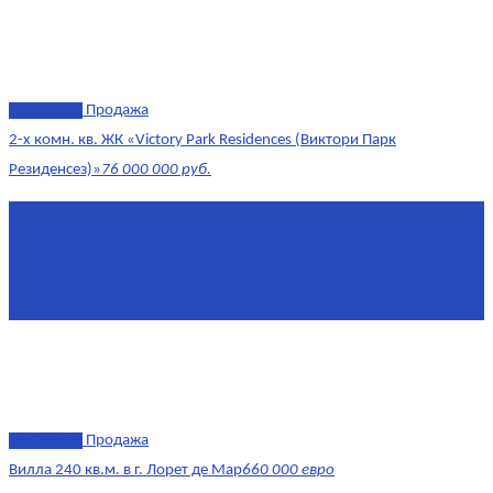
эксклюзив
Продажа
2-х комн. кв. ЖК «Victory Park Residences (Виктори Парк
Резиденсез)»
76 000 000 руб.
Площадь
64,7 м²
Комнат
2
Этаж
8/11
Площадь кухни
10
эксклюзив
Продажа
Вилла 240 кв.м. в г. Лорет де Мар
660 000 евро