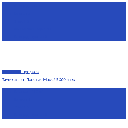
Площадь
240 м²
Комнат
6
Этаж
1-3
Жилая площадь
170
Площадь кухни
15
эксклюзив
Продажа
Таун-хауз в г. Лорет де Мар
435 000 евро
Площадь
150 м²
Комнат
4
Этаж
1-2
Площадь кухни
15