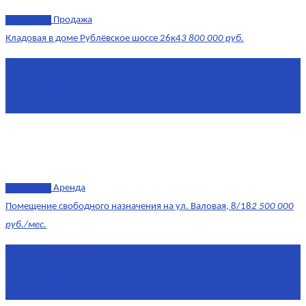
эксклюзив
Продажа
Кладовая в доме Рублёвское шоссе 26к4
3 800 000 руб.
Площадь
4.6 0 м²
Комнат
1
Этаж
-3
эксклюзив
Аренда
Помещение свободного назначения на ул. Валовая, 8/18
2 500 000
руб./мес.
Площадь
568 м²
Комнат
7+
Этаж
1/10