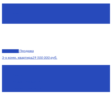
Площадь
1 634 м²
Комнат
7+
Этаж
-1, 1-2
эксклюзив
Продажа
3-х комн. квартира
29 500 000 руб.
Площадь
79,4 м²
Этаж
8/17
Жилая площадь
43
Площадь кухни
14