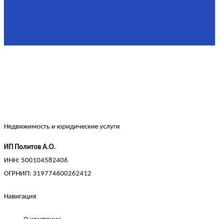
Этаж
2/4
Жилая площадь
60
Площадь кухни
15
Недвижимость и юридические услуги
ИП Политов А.О.
ИНН: 500104582406
ОГРНИП: 319774600262412
Навигация