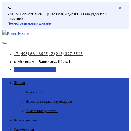
×
🎈
Ура! Мы обновились — у нас новый дизайн, стало удобнее и
приятнее.
Посмотреть новый дизайн
+7 (495) 661-6525
+7 (916) 397-5545
г. Москва
ул. Вавилова, 81, к.1
Добавить объявление
Жилая
Квартиры
Дома, коттеджи, таун-хаусы
Земельные участки
Коммерческая
Зарубежная