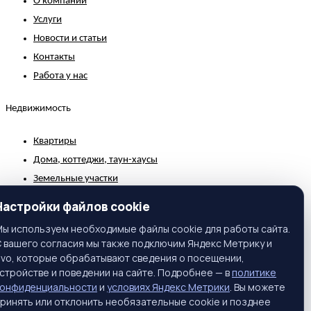
О компании
Услуги
Новости и статьи
Контакты
Работа у нас
Недвижимость
Квартиры
Дома, коттеджи, таун-хаусы
Земельные участки
Коммерческая недвижимость
Настройки файлов cookie
Зарубежная недвижимость
ы используем необходимые файлы cookie для работы сайта.
 вашего согласия мы также подключим Яндекс Метрику и
Контакты
ivo, которые обрабатывают сведения о посещении,
стройстве и поведении на сайте. Подробнее — в
политике
г. Москва, ул. Вавилова, 81, корп. 1, подъезд 3, этаж 2
конфиденциальности
и
условиях Яндекс Метрики
. Вы можете
Телефон:
+7 (495) 661-65-25
ринять или отклонить необязательные cookie и позднее