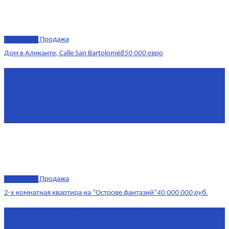
эксклюзив
Продажа
Дом в Аликанте, Calle San Bartolomé
850 000 евро
Площадь
390 м²
Комнат
7+
Этаж
1-4
Площадь кухни
18
эксклюзив
Продажа
2-х комнатная квартира на “Острове фантазий”
40 000 000 руб.
Площадь
90,3 м²
Комнат
2