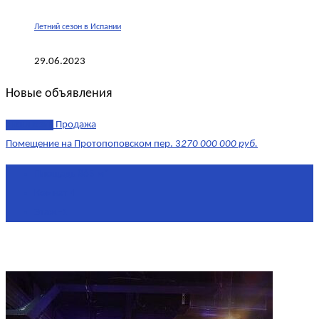
Летний сезон в Испании
29.06.2023
Новые объявления
эксклюзив
Продажа
Помещение на Протопоповском пер. 3
270 000 000 руб.
Площадь
865 м²
Комнат
4
Этаж
-1