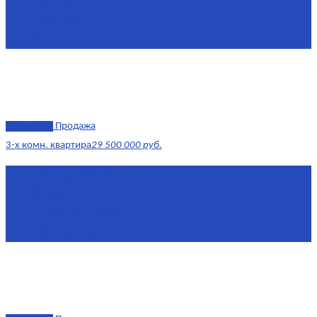
Площадь
1 634 м²
Комнат
7+
Этаж
-1, 1-2
эксклюзив
Продажа
3-х комн. квартира
29 500 000 руб.
Площадь
79,4 м²
Этаж
8/17
Жилая площадь
43
Площадь кухни
14