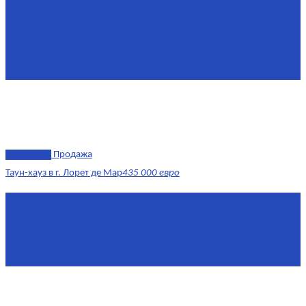
Комнат
6
Этаж
1-3
Жилая площадь
170
Площадь кухни
15
эксклюзив
Продажа
Таун-хауз в г. Лорет де Мар
435 000 евро
Площадь
150 м²
Комнат
4
Этаж
1-2
Площадь кухни
15