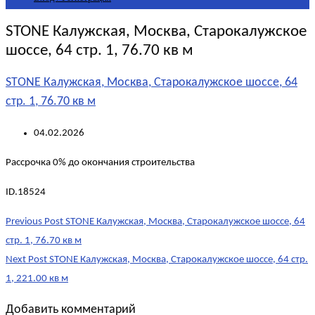
STONE Калужская, Москва, Старокалужское
шоссе, 64 стр. 1, 76.70 кв м
STONE Калужская, Москва, Старокалужское шоссе, 64
стр. 1, 76.70 кв м
04.02.2026
Рассрочка 0% до окончания строительства
ID.18524
Post
Previous Post
STONE Калужская, Москва, Старокалужское шоссе, 64
navigation
стр. 1, 76.70 кв м
Next Post
STONE Калужская, Москва, Старокалужское шоссе, 64 стр.
1, 221.00 кв м
Добавить комментарий