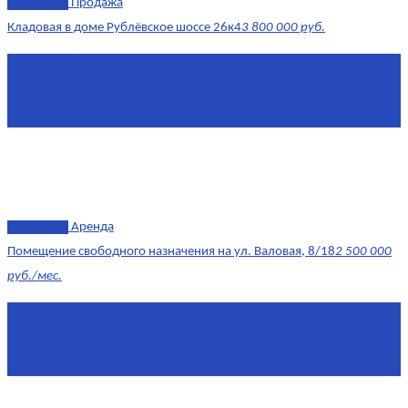
эксклюзив
Продажа
Кладовая в доме Рублёвское шоссе 26к4
3 800 000 руб.
Площадь
4.6 0 м²
Комнат
1
Этаж
-3
эксклюзив
Аренда
Помещение свободного назначения на ул. Валовая, 8/18
2 500 000
руб./мес.
Площадь
568 м²
Комнат
7+
Этаж
1/10