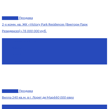
эксклюзив
Продажа
2-х комн. кв. ЖК «Victory Park Residences (Виктори Парк
Резиденсез)»
76 000 000 руб.
Площадь
64,7 м²
Комнат
2
Этаж
8/11
Площадь кухни
10
эксклюзив
Продажа
Вилла 240 кв.м. в г. Лорет де Мар
660 000 евро
Площадь
240 м²