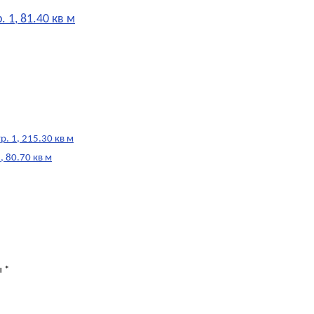
 1, 81.40 кв м
. 1, 215.30 кв м
, 80.70 кв м
ы
*