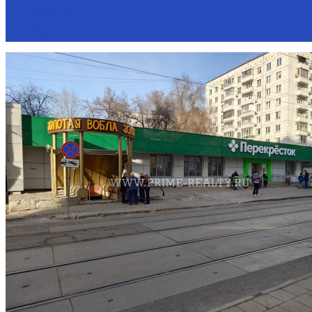
Комнат
4
Этаж
-1