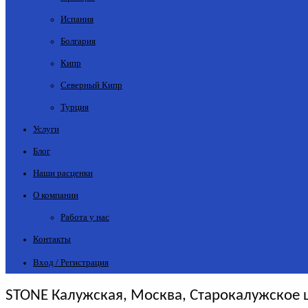
Испания
Болгария
Кипр
Северный Кипр
Турция
Услуги
Блог
Наши расценки
О компании
Работа у нас
Контакты
Вход / Регистрация
STONE Калужская, Москва, Старокалужское шо