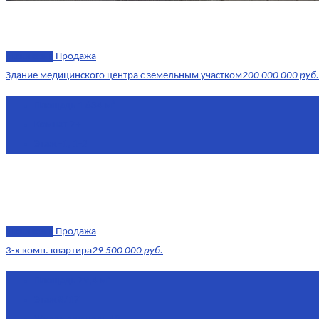
эксклюзив
Продажа
Здание медицинского центра с земельным участком
200 000 000 руб.
Площадь
1 634 м²
Комнат
7+
Этаж
-1, 1-2
эксклюзив
Продажа
3-х комн. квартира
29 500 000 руб.
Площадь
79,4 м²
Этаж
8/17