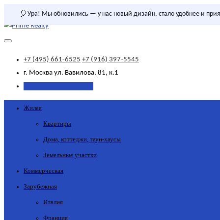
🎈
Ура! Мы обновились — у нас новый дизайн, стало удобнее и прия
+7 (495) 661-6525
+7 (916) 397-5545
г. Москва
ул. Вавилова, 81, к.1
Добавить объявление
Жилая
Квартиры
Дома, коттеджи, таун-хаусы
Земельные участки
Коммерческая
Зарубежная
Италия
Франция