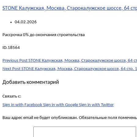
STONE Калужская, Москва, Старокалужское шоссе, 64 стр.
04.02.2026
Рассрочка 0% до окончания строительства
ID.18564
Post
Previous Post
STONE Калужская, Москва, Старокалужское шоссе, 64 стр
navigation
Next Post
STONE Калужская, Москва, Старокалужское шоссе, 64 стр. 1
Добавить комментарий
Связать с:
Sign in with Facebook
Sign in with Google
Sign in with Twitter
Ваш адрес email не будет опубликован.
Обязательные поля помечен