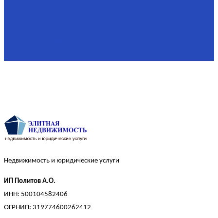
Площадь
90,3 м²
Комнат
2
Этаж
2/4
Жилая площадь
60
Площадь кухни
15
Недвижимость и юридические услуги
ИП Политов А.О.
ИНН: 500104582406
ОГРНИП: 319774600262412