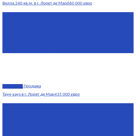
Вилла 240 кв.м. в г. Лорет де Мар
660 000 евро
Площадь
240 м²
Комнат
6
Этаж
1-3
Жилая площадь
170
Площадь кухни
15
эксклюзив
Продажа
Таун-хауз в г. Лорет де Мар
435 000 евро
Площадь
150 м²
Комнат
4
Этаж
1-2
Площадь кухни
15