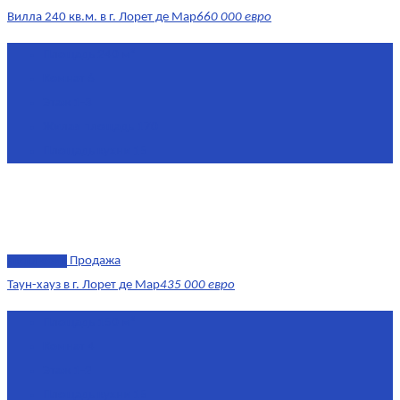
Вилла 240 кв.м. в г. Лорет де Мар
660 000 евро
Площадь
240 м²
Комнат
6
Этаж
1-3
Жилая площадь
170
Площадь кухни
15
эксклюзив
Продажа
Таун-хауз в г. Лорет де Мар
435 000 евро
Площадь
150 м²
Комнат
4
Этаж
1-2
Площадь кухни
15