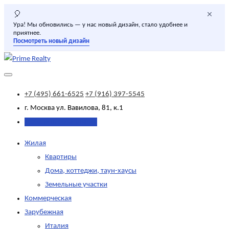
×
🎈
Ура! Мы обновились — у нас новый дизайн, стало удобнее и
приятнее.
Посмотреть новый дизайн
+7 (495) 661-6525
+7 (916) 397-5545
г. Москва
ул. Вавилова, 81, к.1
Добавить объявление
Жилая
Квартиры
Дома, коттеджи, таун-хаусы
Земельные участки
Коммерческая
Зарубежная
Италия