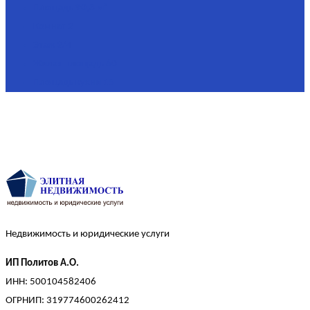
Площадь
90,3 м²
Комнат
2
Этаж
2/4
Жилая площадь
60
Площадь кухни
15
Недвижимость и юридические услуги
ИП Политов А.О.
ИНН: 500104582406
ОГРНИП: 319774600262412