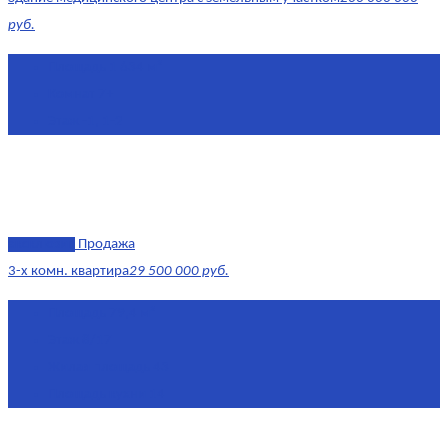
руб.
Площадь
1 634 м²
Комнат
7+
Этаж
-1, 1-2
эксклюзив
Продажа
3-х комн. квартира
29 500 000 руб.
Площадь
79,4 м²
Этаж
8/17
Жилая площадь
43
Площадь кухни
14