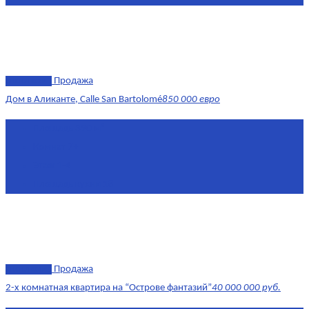
эксклюзив
Продажа
Дом в Аликанте, Calle San Bartolomé
850 000 евро
Площадь
390 м²
Комнат
7+
Этаж
1-4
Площадь кухни
18
эксклюзив
Продажа
2-х комнатная квартира на “Острове фантазий”
40 000 000 руб.