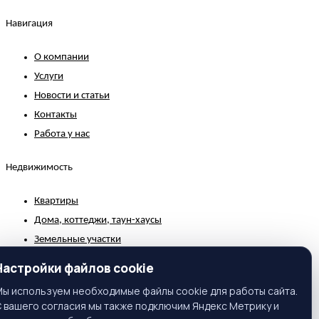
Навигация
О компании
Услуги
Новости и статьи
Контакты
Работа у нас
Недвижимость
Квартиры
Дома, коттеджи, таун-хаусы
Земельные участки
Коммерческая недвижимость
Настройки файлов cookie
Зарубежная недвижимость
ы используем необходимые файлы cookie для работы сайта.
 вашего согласия мы также подключим Яндекс Метрику и
Контакты