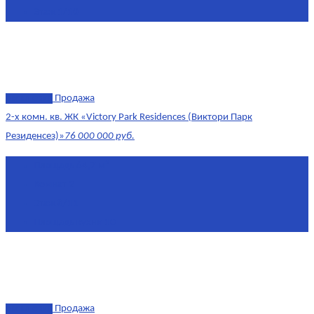
Этаж
1/10
эксклюзив
Продажа
2-х комн. кв. ЖК «Victory Park Residences (Виктори Парк
Резиденсез)»
76 000 000 руб.
Площадь
64,7 м²
Комнат
2
Этаж
8/11
Площадь кухни
10
эксклюзив
Продажа