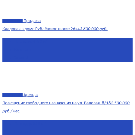
эксклюзив
Продажа
Кладовая в доме Рублёвское шоссе 26к4
3 800 000 руб.
Площадь
4.6 0 м²
Комнат
1
Этаж
-3
эксклюзив
Аренда
Помещение свободного назначения на ул. Валовая, 8/18
2 500 000
руб./мес.
Площадь
568 м²
Комнат
7+