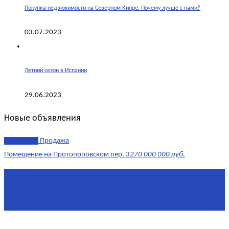
Покупка недвижимости на Северном Кипре. Почему лучше с нами?
03.07.2023
Летний сезон в Испании
29.06.2023
Новые объявления
эксклюзив
Продажа
Помещение на Протопоповском пер. 3
270 000 000 руб.
Площадь
865 м²
Комнат
4
Этаж
-1