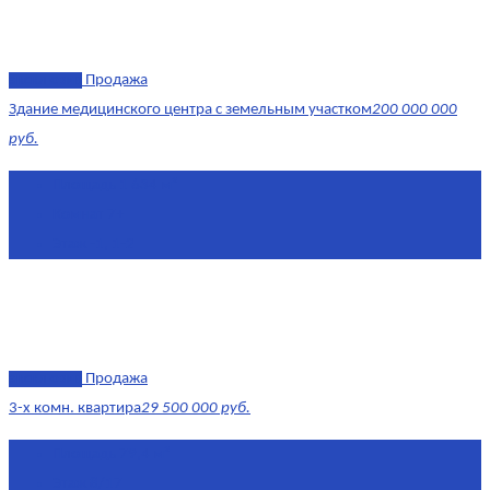
эксклюзив
Продажа
Здание медицинского центра с земельным участком
200 000 000
руб.
Площадь
1 634 м²
Комнат
7+
Этаж
-1, 1-2
эксклюзив
Продажа
3-х комн. квартира
29 500 000 руб.
Площадь
79,4 м²
Этаж
8/17