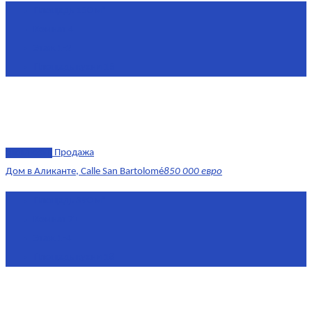
Площадь
150 м²
Комнат
4
Этаж
1-2
Площадь кухни
15
эксклюзив
Продажа
Дом в Аликанте, Calle San Bartolomé
850 000 евро
Площадь
390 м²
Комнат
7+
Этаж
1-4
Площадь кухни
18