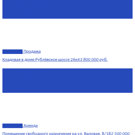
Жилая площадь
43
Площадь кухни
14
эксклюзив
Продажа
Кладовая в доме Рублёвское шоссе 26к4
3 800 000 руб.
Площадь
4.6 0 м²
Комнат
1
Этаж
-3
эксклюзив
Аренда
Помещение свободного назначения на ул. Валовая, 8/18
2 500 000