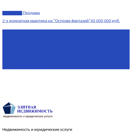
эксклюзив
Продажа
2-х комнатная квартира на “Острове фантазий”
40 000 000 руб.
Площадь
90,3 м²
Комнат
2
Этаж
2/4
Жилая площадь
60
Площадь кухни
15
Недвижимость и юридические услуги