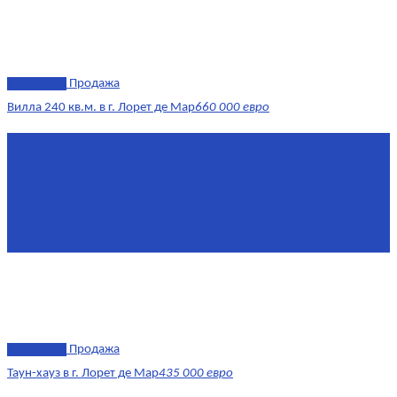
эксклюзив
Продажа
Вилла 240 кв.м. в г. Лорет де Мар
660 000 евро
Площадь
240 м²
Комнат
6
Этаж
1-3
Жилая площадь
170
Площадь кухни
15
эксклюзив
Продажа
Таун-хауз в г. Лорет де Мар
435 000 евро