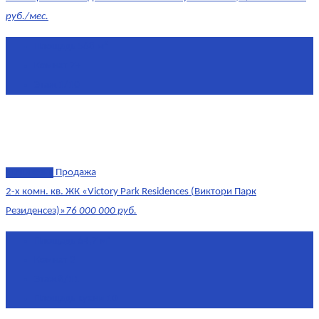
руб./мес.
Площадь
568 м²
Комнат
7+
Этаж
1/10
эксклюзив
Продажа
2-х комн. кв. ЖК «Victory Park Residences (Виктори Парк
Резиденсез)»
76 000 000 руб.
Площадь
64,7 м²
Комнат
2
Этаж
8/11
Площадь кухни
10