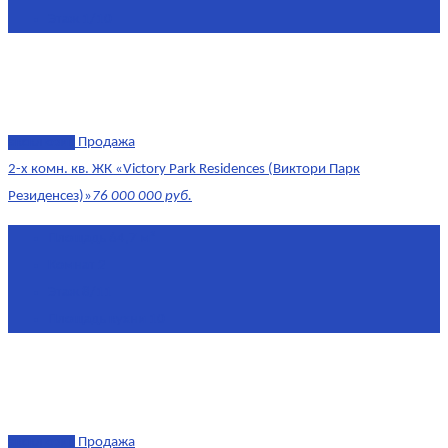
Этаж
1/10
эксклюзив
Продажа
2-х комн. кв. ЖК «Victory Park Residences (Виктори Парк
Резиденсез)»
76 000 000 руб.
Площадь
64,7 м²
Комнат
2
Этаж
8/11
Площадь кухни
10
эксклюзив
Продажа