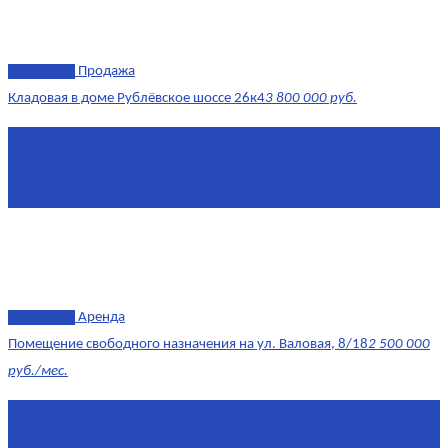
эксклюзив
Продажа
Кладовая в доме Рублёвское шоссе 26к4
3 800 000 руб.
Площадь
4.6 0 м²
Комнат
1
Этаж
-3
эксклюзив
Аренда
Помещение свободного назначения на ул. Валовая, 8/18
2 500 000
руб./мес.
Площадь
568 м²
Комнат
7+