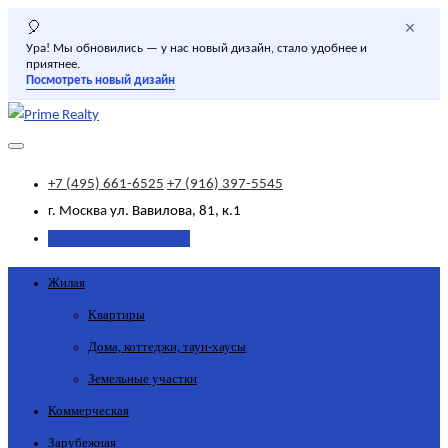
×
🎈
Ура! Мы обновились — у нас новый дизайн, стало удобнее и
приятнее.
Посмотреть новый дизайн
+7 (495) 661-6525
+7 (916) 397-5545
г. Москва
ул. Вавилова, 81, к.1
Добавить объявление
Жилая
Квартиры
Дома, коттеджи, таун-хаусы
Земельные участки
Коммерческая
Зарубежная