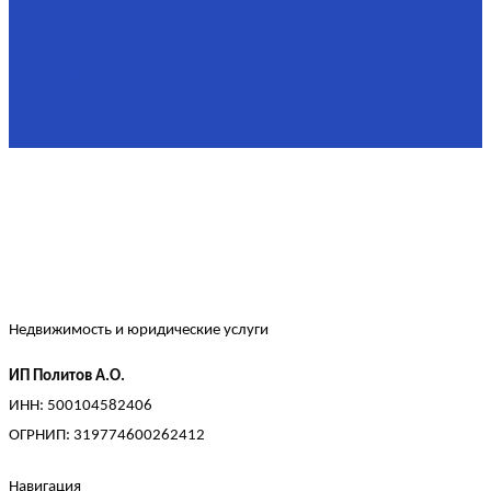
Площадь
90,3 м²
Комнат
2
Этаж
2/4
Жилая площадь
60
Площадь кухни
15
Недвижимость и юридические услуги
ИП Политов А.О.
ИНН: 500104582406
ОГРНИП: 319774600262412
Навигация