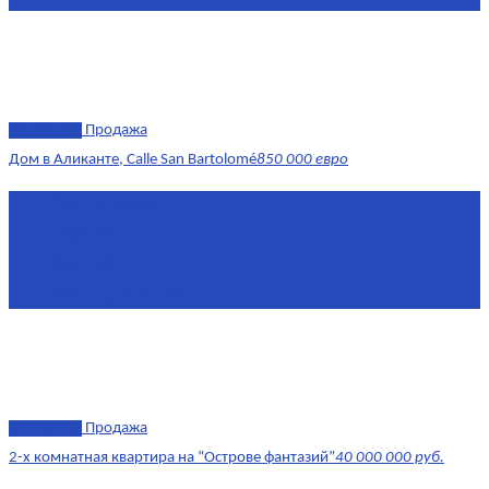
эксклюзив
Продажа
Дом в Аликанте, Calle San Bartolomé
850 000 евро
Площадь
390 м²
Комнат
7+
Этаж
1-4
Площадь кухни
18
эксклюзив
Продажа
2-х комнатная квартира на “Острове фантазий”
40 000 000 руб.