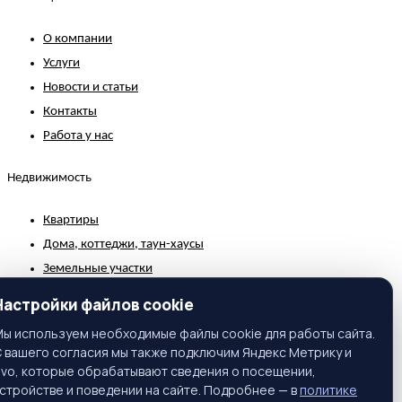
О компании
Услуги
Новости и статьи
Контакты
Работа у нас
Недвижимость
Квартиры
Дома, коттеджи, таун-хаусы
Земельные участки
Коммерческая недвижимость
Настройки файлов cookie
Зарубежная недвижимость
ы используем необходимые файлы cookie для работы сайта.
 вашего согласия мы также подключим Яндекс Метрику и
Контакты
ivo, которые обрабатывают сведения о посещении,
стройстве и поведении на сайте. Подробнее — в
политике
г. Москва, ул. Вавилова, 81, корп. 1, подъезд 3, этаж 2