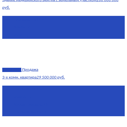
Здание медицинского центра с земельным участком
200 000 000
руб.
Площадь
1 634 м²
Комнат
7+
Этаж
-1, 1-2
эксклюзив
Продажа
3-х комн. квартира
29 500 000 руб.
Площадь
79,4 м²
Этаж
8/17
Жилая площадь
43
Площадь кухни
14