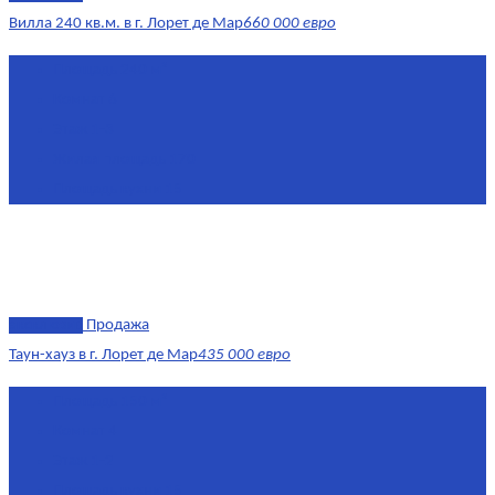
Вилла 240 кв.м. в г. Лорет де Мар
660 000 евро
Площадь
240 м²
Комнат
6
Этаж
1-3
Жилая площадь
170
Площадь кухни
15
эксклюзив
Продажа
Таун-хауз в г. Лорет де Мар
435 000 евро
Площадь
150 м²
Комнат
4
Этаж
1-2
Площадь кухни
15