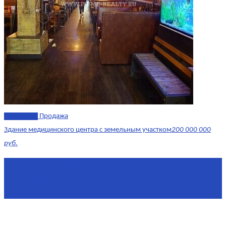
эксклюзив
Продажа
Здание медицинского центра с земельным участком
200 000 000
руб.
Площадь
1 634 м²
Комнат
7+
Этаж
-1, 1-2