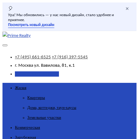
×
🎈
Ура! Мы обновились — у нас новый дизайн, стало удобнее и
приятнее.
Посмотреть новый дизайн
+7 (495) 661-6525
+7 (916) 397-5545
г. Москва
ул. Вавилова, 81, к.1
Добавить объявление
Жилая
Квартиры
Дома, коттеджи, таун-хаусы
Земельные участки
Коммерческая
Зарубежная