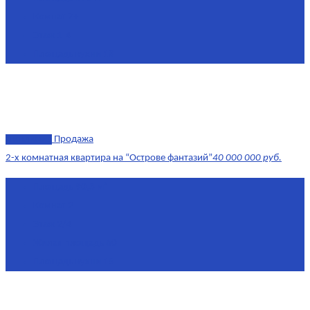
Комнат
7+
Этаж
1-4
Площадь кухни
18
эксклюзив
Продажа
2-х комнатная квартира на “Острове фантазий”
40 000 000 руб.
Площадь
90,3 м²
Комнат
2
Этаж
2/4
Жилая площадь
60
Площадь кухни
15