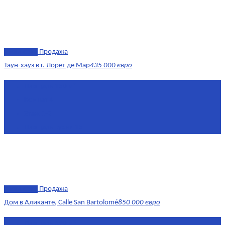
эксклюзив
Продажа
Таун-хауз в г. Лорет де Мар
435 000 евро
Площадь
150 м²
Комнат
4
Этаж
1-2
Площадь кухни
15
эксклюзив
Продажа
Дом в Аликанте, Calle San Bartolomé
850 000 евро
Площадь
390 м²