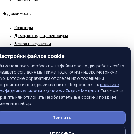
Недвижимость
Квартиры
Дома, коттеджи, таун-хаусы
Земельные участки
Коммерческая недвижимость
Настройки файлов cookie
Зарубежная недвижимость
ы используем необходимые файлы cookie для работы сайта.
 вашего согласия мы также подключим Яндекс Метрику и
Контакты
ivo, которые обрабатывают сведения о посещении,
стройстве и поведении на сайте. Подробнее — в
политике
г. Москва, ул. Вавилова, 81, корп. 1, подъезд 3, этаж 2
конфиденциальности
и
условиях Яндекс Метрики
. Вы можете
Телефон:
+7 (495) 661-65-25
ринять или отклонить необязательные cookie и позднее
зменить выбор.
Тел. моб.:
+7 (916) 397-55-45
E-Mail:
info@prime-realty.ru
Принять
Подписаться на новости
Отклонить
© Prime Realty. Все права защищены.
Политика