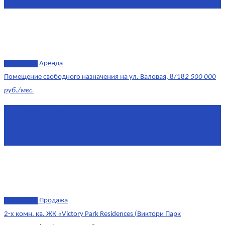
Этаж
-3
эксклюзив
Аренда
Помещение свободного назначения на ул. Валовая, 8/18
2 500 000
руб./мес.
Площадь
568 м²
Комнат
7+
Этаж
1/10
эксклюзив
Продажа
2-х комн. кв. ЖК «Victory Park Residences (Виктори Парк