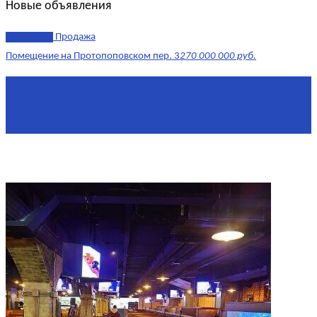
Новые объявления
эксклюзив
Продажа
Помещение на Протопоповском пер. 3
270 000 000 руб.
Площадь
865 м²
Комнат
4
Этаж
-1