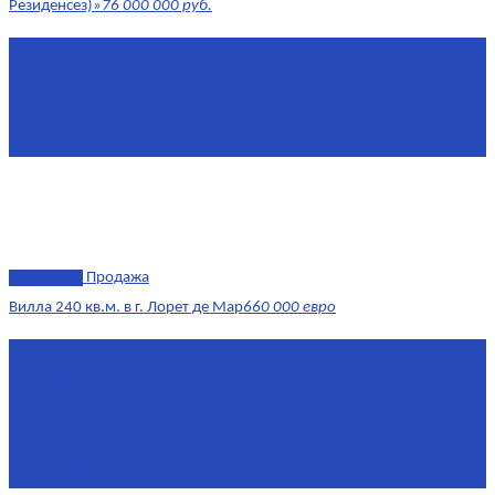
Резиденсез)»
76 000 000 руб.
Площадь
64,7 м²
Комнат
2
Этаж
8/11
Площадь кухни
10
эксклюзив
Продажа
Вилла 240 кв.м. в г. Лорет де Мар
660 000 евро
Площадь
240 м²
Комнат
6
Этаж
1-3
Жилая площадь
170
Площадь кухни
15