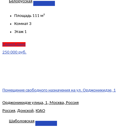
Белорусская
Подробнее
Площадь
111 м²
Комнат
3
Этаж
1
СданоСдано
250 000 руб.
Помещение свободного назначения на ул. Орджоникидзе, 1
Орджоникидзе улица, 1, Москва, Россия
Россия
,
Донской
,
ЮАО
Шаболовская
Подробнее