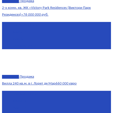
эксклюзив
Продажа
2-х комн. кв. ЖК «Victory Park Residences (Виктори Парк
Резиденсез)»
76 000 000 руб.
Площадь
64,7 м²
Комнат
2
Этаж
8/11
Площадь кухни
10
эксклюзив
Продажа
Вилла 240 кв.м. в г. Лорет де Мар
660 000 евро
Площадь
240 м²
Комнат
6
Этаж
1-3