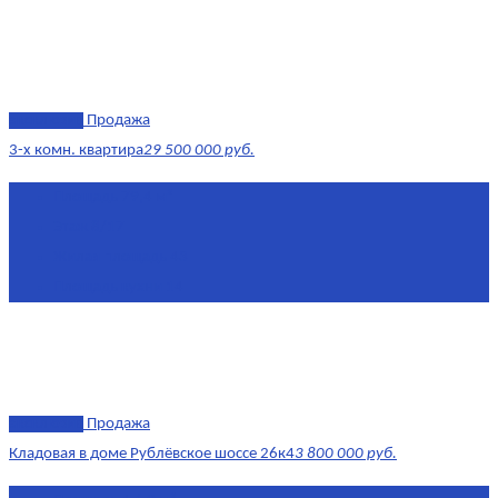
эксклюзив
Продажа
3-х комн. квартира
29 500 000 руб.
Площадь
79,4 м²
Этаж
8/17
Жилая площадь
43
Площадь кухни
14
эксклюзив
Продажа
Кладовая в доме Рублёвское шоссе 26к4
3 800 000 руб.