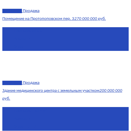
эксклюзив
Продажа
Помещение на Протопоповском пер. 3
270 000 000 руб.
Площадь
865 м²
Комнат
4
Этаж
-1
эксклюзив
Продажа
Здание медицинского центра с земельным участком
200 000 000
руб.
Площадь
1 634 м²
Комнат
7+
Этаж
-1, 1-2