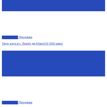
Жилая площадь
170
Площадь кухни
15
эксклюзив
Продажа
Таун-хауз в г. Лорет де Мар
435 000 евро
Площадь
150 м²
Комнат
4
Этаж
1-2
Площадь кухни
15
эксклюзив
Продажа