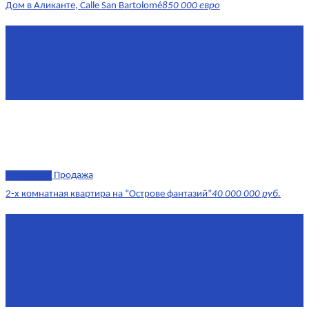
Дом в Аликанте, Calle San Bartolomé
850 000 евро
Площадь
390 м²
Комнат
7+
Этаж
1-4
Площадь кухни
18
эксклюзив
Продажа
2-х комнатная квартира на “Острове фантазий”
40 000 000 руб.
Площадь
90,3 м²
Комнат
2
Этаж
2/4
Жилая площадь
60
Площадь кухни
15