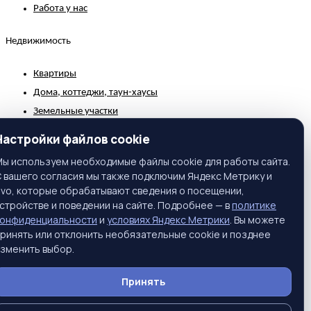
Работа у нас
Недвижимость
Квартиры
Дома, коттеджи, таун-хаусы
Земельные участки
Коммерческая недвижимость
Настройки файлов cookie
Зарубежная недвижимость
ы используем необходимые файлы cookie для работы сайта.
 вашего согласия мы также подключим Яндекс Метрику и
Контакты
ivo, которые обрабатывают сведения о посещении,
стройстве и поведении на сайте. Подробнее — в
политике
г. Москва, ул. Вавилова, 81, корп. 1, подъезд 3, этаж 2
конфиденциальности
и
условиях Яндекс Метрики
. Вы можете
ринять или отклонить необязательные cookie и позднее
Телефон:
+7 (495) 661-65-25
зменить выбор.
Тел. моб.:
+7 (916) 397-55-45
E-Mail:
info@prime-realty.ru
Принять
Подписаться на новости