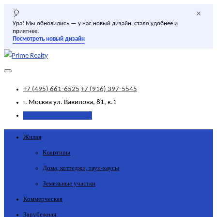
×
🎈
Ура! Мы обновились — у нас новый дизайн, стало удобнее и
приятнее.
Посмотреть новый дизайн
+7 (495) 661-6525
+7 (916) 397-5545
г. Москва
ул. Вавилова, 81, к.1
Добавить объявление
Жилая
Квартиры
Дома, коттеджи, таун-хаусы
Земельные участки
Коммерческая
Зарубежная