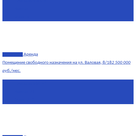
Площадь
4.6 0 м²
Комнат
1
Этаж
-3
эксклюзив
Аренда
Помещение свободного назначения на ул. Валовая, 8/18
2 500 000
руб./мес.
Площадь
568 м²
Комнат
7+
Этаж
1/10