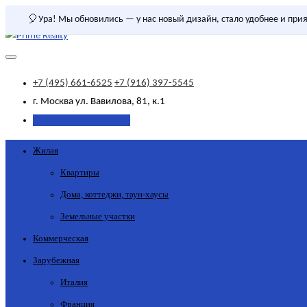
🎈
Ура! Мы обновились — у нас новый дизайн, стало удобнее и прия
+7 (495) 661-6525
+7 (916) 397-5545
г. Москва
ул. Вавилова, 81, к.1
Добавить объявление
Жилая
Квартиры
Дома, коттеджи, таун-хаусы
Земельные участки
Коммерческая
Зарубежная
Италия
Франция