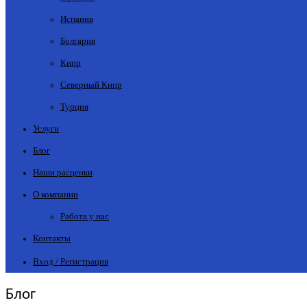
Испания
Болгария
Кипр
Северный Кипр
Турция
Услуги
Блог
Наши расценки
О компании
Работа у нас
Контакты
Вход / Регистрация
Блог