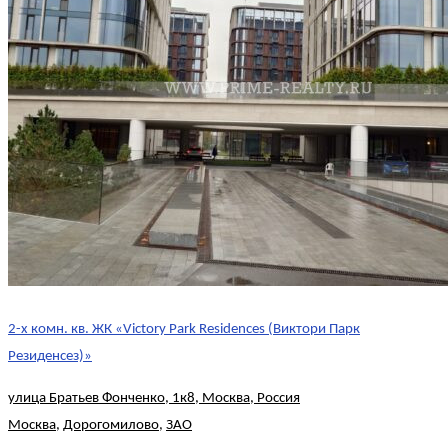
2-х комн. кв. ЖК «Victory Park Residences (Виктори Парк
Резиденсез)»
улица Братьев Фонченко, 1к8, Москва, Россия
Москва
,
Дорогомилово
,
ЗАО