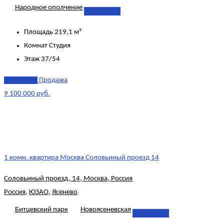
Народное ополчение
Подробнее
Площадь
219,1 м²
Комнат
Студия
Этаж
37/54
эксклюзив
Продажа
9 100 000 руб.
1 комн. квартира Москва Соловьиный проезд 14
Соловьиный проезд, 14, Москва, Россия
Россия
,
ЮЗАО
,
Ясенево
Битцевский парк
Новоясеневская
Подробнее