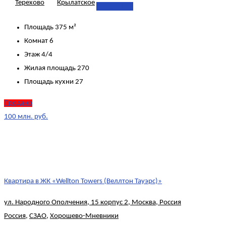
Терехово
Крылатское
Подробнее
Площадь
375 м²
Комнат
6
Этаж
4/4
Жилая площадь
270
Площадь кухни
27
Продано
100 млн. руб.
Квартира в ЖК «Wellton Towers (Веллтон Тауэрс)»
ул. Народного Ополчения, 15 корпус 2, Москва, Россия
Россия
,
СЗАО
,
Хорошево-Мневники