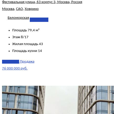
Фестивальная улица, 63 корпус 3, Москва, Россия
Москва
,
САО
,
Ховрино
Беломорская
Подробнее
Площадь
79,4 м²
Этаж
8/17
Жилая площадь
43
Площадь кухни
14
эксклюзив
Продажа
76 000 000 руб.