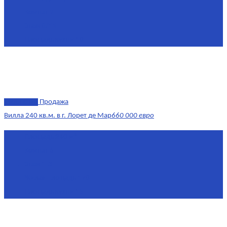
Комнат
2
Этаж
8/11
Площадь кухни
10
эксклюзив
Продажа
Вилла 240 кв.м. в г. Лорет де Мар
660 000 евро
Площадь
240 м²
Комнат
6
Этаж
1-3
Жилая площадь
170
Площадь кухни
15