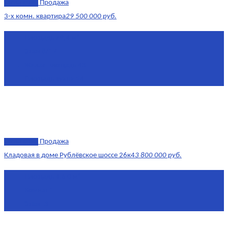
эксклюзив
Продажа
3-х комн. квартира
29 500 000 руб.
Площадь
79,4 м²
Этаж
8/17
Жилая площадь
43
Площадь кухни
14
эксклюзив
Продажа
Кладовая в доме Рублёвское шоссе 26к4
3 800 000 руб.
Площадь
4.6 0 м²
Комнат
1
Этаж
-3