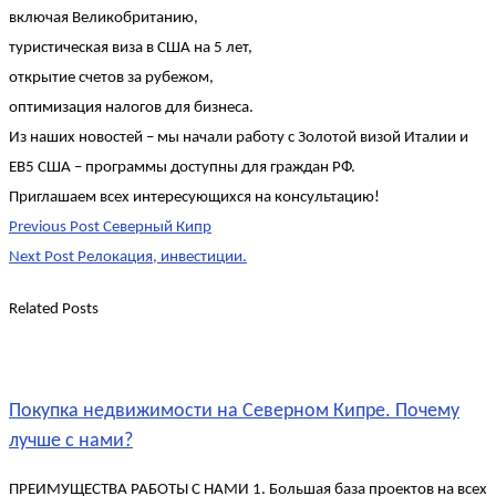
включая Великобританию,
туристическая виза в США на 5 лет,
открытие счетов за рубежом,
оптимизация налогов для бизнеса.
Из наших новостей – мы начали работу с Золотой визой Италии и
EB5 США – программы доступны для граждан РФ.
Приглашаем всех интересующихся на консультацию!
Post
Previous Post
Северный Кипр
navigation
Next Post
Релокация, инвестиции.
Related Posts
Покупка недвижимости на Северном Кипре. Почему
лучше с нами?
ПРЕИМУЩЕСТВА РАБОТЫ С НАМИ 1. Большая база проектов на всех