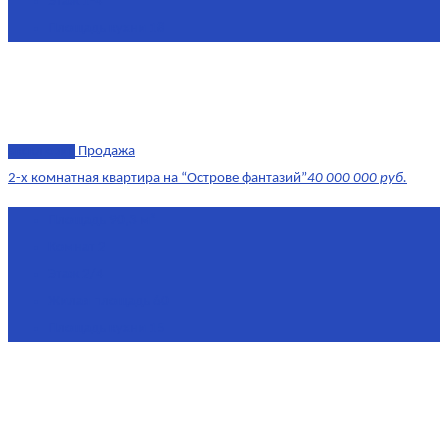
Этаж
1-4
Площадь кухни
18
эксклюзив
Продажа
2-х комнатная квартира на “Острове фантазий”
40 000 000 руб.
Площадь
90,3 м²
Комнат
2
Этаж
2/4
Жилая площадь
60
Площадь кухни
15