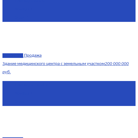
Площадь
865 м²
Комнат
4
Этаж
-1
эксклюзив
Продажа
Здание медицинского центра с земельным участком
200 000 000
руб.
Площадь
1 634 м²
Комнат
7+
Этаж
-1, 1-2