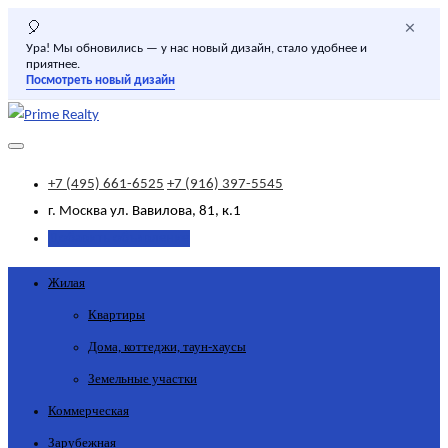
×
🎈
Ура! Мы обновились — у нас новый дизайн, стало удобнее и
приятнее.
Посмотреть новый дизайн
+7 (495) 661-6525
+7 (916) 397-5545
г. Москва
ул. Вавилова, 81, к.1
Добавить объявление
Жилая
Квартиры
Дома, коттеджи, таун-хаусы
Земельные участки
Коммерческая
Зарубежная