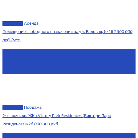
эксклюзив
Аренда
Помещение свободного назначения на ул. Валовая, 8/18
2 500 000
руб./мес.
Площадь
568 м²
Комнат
7+
Этаж
1/10
эксклюзив
Продажа
2-х комн. кв. ЖК «Victory Park Residences (Виктори Парк
Резиденсез)»
76 000 000 руб.
Площадь
64,7 м²