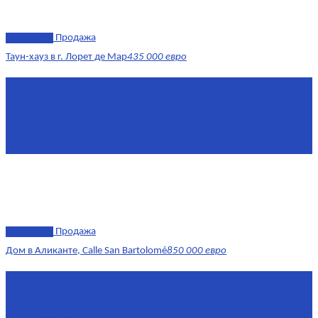
эксклюзив
Продажа
Таун-хауз в г. Лорет де Мар
435 000 евро
Площадь
150 м²
Комнат
4
Этаж
1-2
Площадь кухни
15
эксклюзив
Продажа
Дом в Аликанте, Calle San Bartolomé
850 000 евро
Площадь
390 м²
Комнат
7+