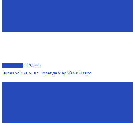
Площадь
64,7 м²
Комнат
2
Этаж
8/11
Площадь кухни
10
эксклюзив
Продажа
Вилла 240 кв.м. в г. Лорет де Мар
660 000 евро
Площадь
240 м²
Комнат
6
Этаж
1-3
Жилая площадь
170
Площадь кухни
15