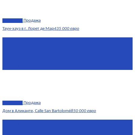
эксклюзив
Продажа
Таун-хауз в г. Лорет де Мар
435 000 евро
Площадь
150 м²
Комнат
4
Этаж
1-2
Площадь кухни
15
эксклюзив
Продажа
Дом в Аликанте, Calle San Bartolomé
850 000 евро
Площадь
390 м²
Комнат
7+