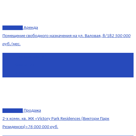
эксклюзив
Аренда
Помещение свободного назначения на ул. Валовая, 8/18
2 500 000
руб./мес.
Площадь
568 м²
Комнат
7+
Этаж
1/10
эксклюзив
Продажа
2-х комн. кв. ЖК «Victory Park Residences (Виктори Парк
Резиденсез)»
76 000 000 руб.