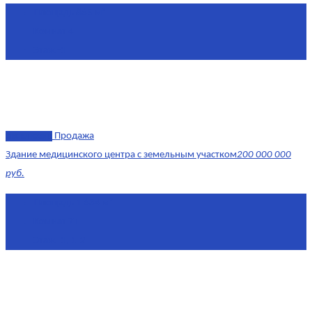
Площадь
865 м²
Комнат
4
Этаж
-1
эксклюзив
Продажа
Здание медицинского центра с земельным участком
200 000 000
руб.
Площадь
1 634 м²
Комнат
7+
Этаж
-1, 1-2