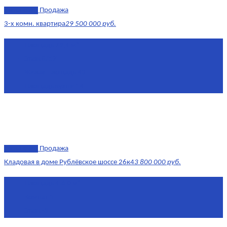
эксклюзив
Продажа
3-х комн. квартира
29 500 000 руб.
Площадь
79,4 м²
Этаж
8/17
Жилая площадь
43
Площадь кухни
14
эксклюзив
Продажа
Кладовая в доме Рублёвское шоссе 26к4
3 800 000 руб.
Площадь
4.6 0 м²
Комнат
1
Этаж
-3