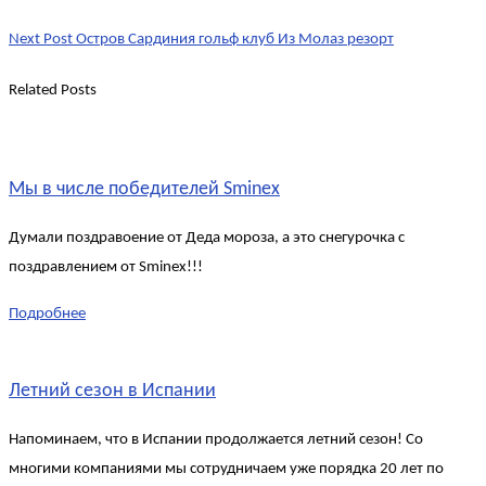
Post
Next Post
Остров Сардиния гольф клуб Из Молаз резорт
navigation
Related Posts
Мы в числе победителей Sminex
Думали поздравоение от Деда мороза, а это снегурочка с
поздравлением от Sminex!!!
Подробнее
Летний сезон в Испании
Напоминаем, что в Испании продолжается летний сезон! Со
многими компаниями мы сотрудничаем уже порядка 20 лет по