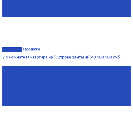
Этаж
1-4
Площадь кухни
18
эксклюзив
Продажа
2-х комнатная квартира на “Острове фантазий”
40 000 000 руб.
Площадь
90,3 м²
Комнат
2
Этаж
2/4
Жилая площадь
60
Площадь кухни
15