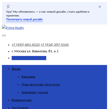
×
🎈
Ура! Мы обновились — у нас новый дизайн, стало удобнее и
приятнее.
Посмотреть новый дизайн
+7 (495) 661-6525
+7 (916) 397-5545
г. Москва
ул. Вавилова, 81, к.1
Добавить объявление
Жилая
Квартиры
Дома, коттеджи, таун-хаусы
Земельные участки
Коммерческая
Зарубежная