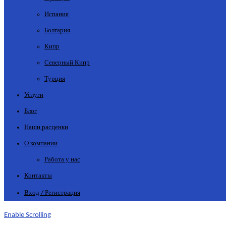
Испания
Болгария
Кипр
Северный Кипр
Турция
Услуги
Блог
Наши расценки
О компании
Работа у нас
Контакты
Вход / Регистрация
Enable Scrolling