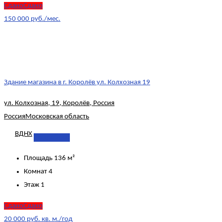
СданоСдано
150 000 руб./мес.
Здание магазина в г. Королёв ул. Колхозная 19
ул. Колхозная, 19, Королёв, Россия
Россия
Московская область
ВДНХ
Подробнее
Площадь
136 м²
Комнат
4
Этаж
1
СданоСдано
20 000 руб. кв. м./год