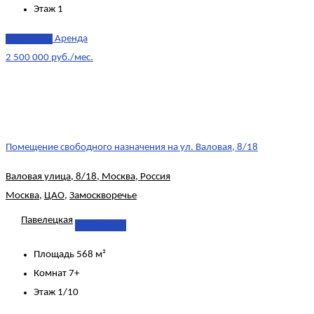
Этаж
1
эксклюзив
Аренда
2 500 000 руб./мес.
Помещение свободного назначения на ул. Валовая, 8/18
Валовая улица, 8/18, Москва, Россия
Москва
,
ЦАО
,
Замоскворечье
Павелецкая
Подробнее
Площадь
568 м²
Комнат
7+
Этаж
1/10