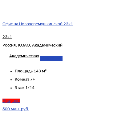
Офис на Новочеремушкинской 23к1
23к1
Россия
,
ЮЗАО
,
Академический
Академическая
Подробнее
Площадь
143 м²
Комнат
7+
Этаж
1/14
Продано
800 млн. руб.