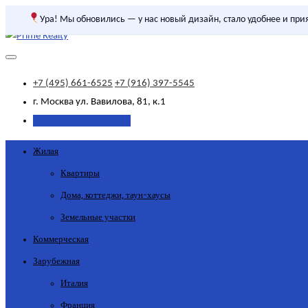
Ура! Мы обновились — у нас новый дизайн, стало удобнее и при
+7 (495) 661-6525
+7 (916) 397-5545
г. Москва
ул. Вавилова, 81, к.1
Добавить объявление
Жилая
Квартиры
Дома, коттеджи, таун-хаусы
Земельные участки
Коммерческая
Зарубежная
Италия
Франция