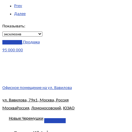
Prev
Далее
Показывать:
эксклюзив
Продажа
95 000 000
Офисное помещение на ул. Вавилова
ул. Вавилова, 79к1, Москва, Россия
Москва
Россия
,
Ломоносовский
,
ЮЗАО
Новые Черемушки
Подробнее