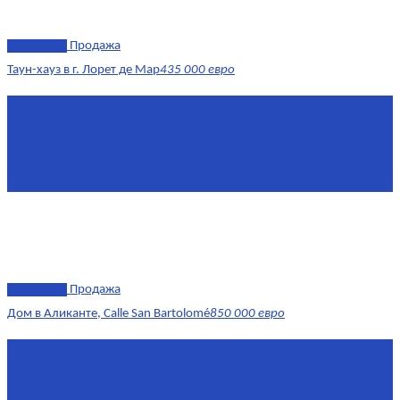
эксклюзив
Продажа
Таун-хауз в г. Лорет де Мар
435 000 евро
Площадь
150 м²
Комнат
4
Этаж
1-2
Площадь кухни
15
эксклюзив
Продажа
Дом в Аликанте, Calle San Bartolomé
850 000 евро
Площадь
390 м²
Комнат
7+
Этаж
1-4