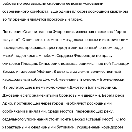
работы по реставрации снабдили ее всеми условиями
современного комфорта. Еще одним плюсом роскошной квартиры
во Флоренции является просторный гараж.
Поселение Ослепительная Флоренция, известная также как “Город
искусств”. Отличается несметным художественным и историческим
наследием, превращающим город в единственный в своем роде
музей под открытым небом. Сердцем Флоренции по праву
считается Площадь Синьории с возвышающимися над ней Палаццо-
Веккьо и галереей Уффици. В двух шагах лежит величественный
кафедральный собор Дуомо), увенчанный куполом Брунеллески.
И прилегающие к нему колокольня Джотто и Баптистерий св.
Джованни с его знаменитыми бронзовыми дверями. Берега реки
Арно, протекающей через город, изобилуют роскошными
особняками и виллами. Среди мостов, пересекающих реку,
отдельного упоминания стоит Понте-Веккьо (Старый Мост). С его
характерными ювелирными бутиками. Украшенный коридором