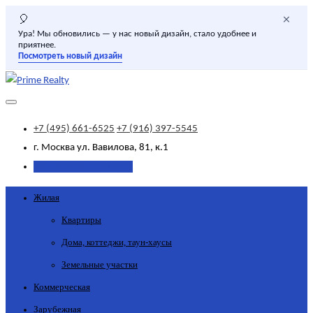
×
🎈
Ура! Мы обновились — у нас новый дизайн, стало удобнее и
приятнее.
Посмотреть новый дизайн
+7 (495) 661-6525
+7 (916) 397-5545
г. Москва
ул. Вавилова, 81, к.1
Добавить объявление
Жилая
Квартиры
Дома, коттеджи, таун-хаусы
Земельные участки
Коммерческая
Зарубежная