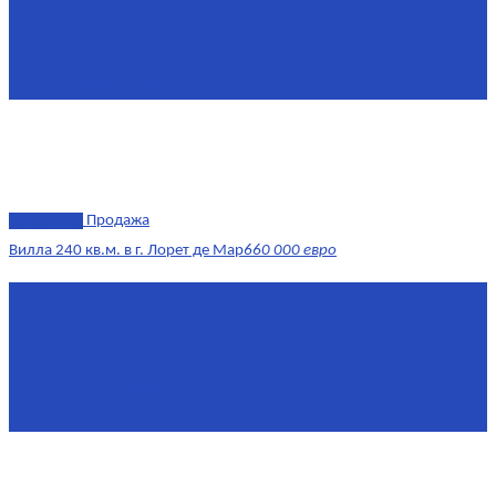
Комнат
2
Этаж
8/11
Площадь кухни
10
эксклюзив
Продажа
Вилла 240 кв.м. в г. Лорет де Мар
660 000 евро
Площадь
240 м²
Комнат
6
Этаж
1-3
Жилая площадь
170
Площадь кухни
15