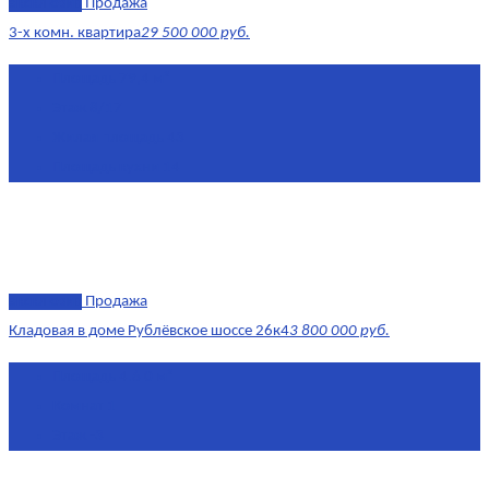
эксклюзив
Продажа
3-х комн. квартира
29 500 000 руб.
Площадь
79,4 м²
Этаж
8/17
Жилая площадь
43
Площадь кухни
14
эксклюзив
Продажа
Кладовая в доме Рублёвское шоссе 26к4
3 800 000 руб.
Площадь
4.6 0 м²
Комнат
1
Этаж
-3