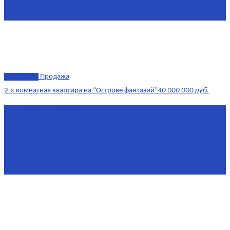
Площадь кухни
18
эксклюзив
Продажа
2-х комнатная квартира на “Острове фантазий”
40 000 000 руб.
Площадь
90,3 м²
Комнат
2
Этаж
2/4
Жилая площадь
60
Площадь кухни
15