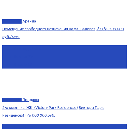
эксклюзив
Аренда
Помещение свободного назначения на ул. Валовая, 8/18
2 500 000
руб./мес.
Площадь
568 м²
Комнат
7+
Этаж
1/10
эксклюзив
Продажа
2-х комн. кв. ЖК «Victory Park Residences (Виктори Парк
Резиденсез)»
76 000 000 руб.
Площадь
64,7 м²