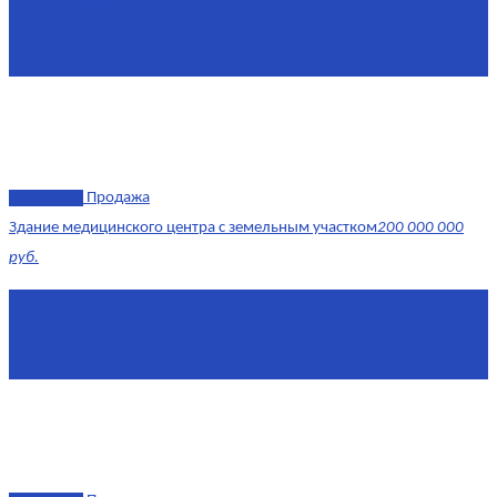
Площадь
865 м²
Комнат
4
Этаж
-1
эксклюзив
Продажа
Здание медицинского центра с земельным участком
200 000 000
руб.
Площадь
1 634 м²
Комнат
7+
Этаж
-1, 1-2