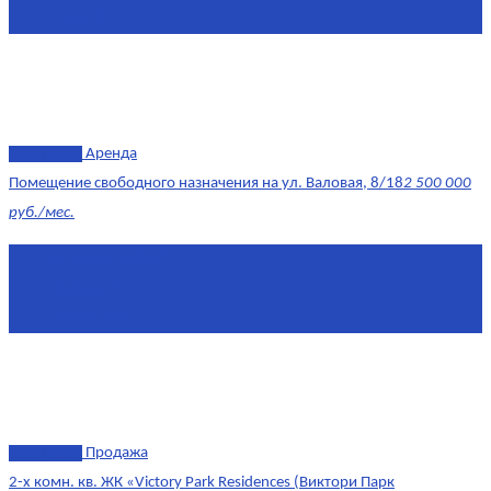
Этаж
-3
эксклюзив
Аренда
Помещение свободного назначения на ул. Валовая, 8/18
2 500 000
руб./мес.
Площадь
568 м²
Комнат
7+
Этаж
1/10
эксклюзив
Продажа
2-х комн. кв. ЖК «Victory Park Residences (Виктори Парк