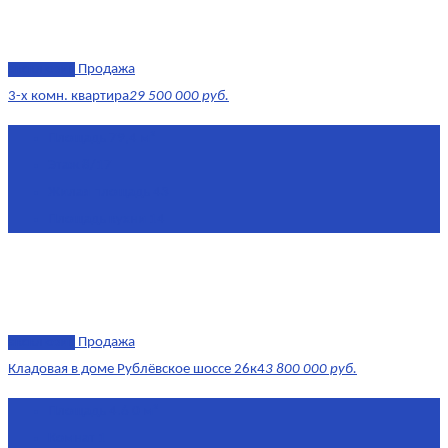
эксклюзив
Продажа
3-х комн. квартира
29 500 000 руб.
Площадь
79,4 м²
Этаж
8/17
Жилая площадь
43
Площадь кухни
14
эксклюзив
Продажа
Кладовая в доме Рублёвское шоссе 26к4
3 800 000 руб.
Площадь
4.6 0 м²
Комнат
1