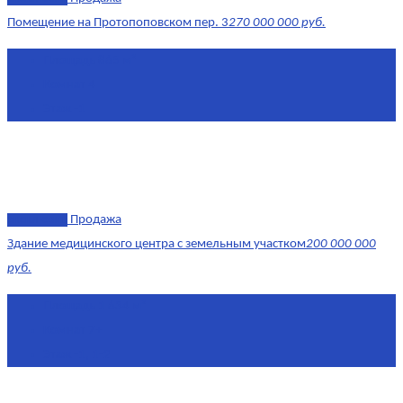
Помещение на Протопоповском пер. 3
270 000 000 руб.
Площадь
865 м²
Комнат
4
Этаж
-1
эксклюзив
Продажа
Здание медицинского центра с земельным участком
200 000 000
руб.
Площадь
1 634 м²
Комнат
7+
Этаж
-1, 1-2