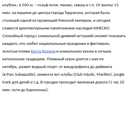
клубом.; в 500 м. – гольф поля, теннис, сквош и т.п. От виллы 15
мин. на машине до центра города Таррагона, которая была
столицей одной из провинций Римской империи, и сегодня
славится архитектурными памятниками наследия ЮНЕСКО.
Спокойный город с уникальной древней историей сможет покорить
каждого, кто любит национальные праздники и фестивали,
золотые пляжи
Коста Дорада
и уникальную кухню в лучших
каталонских традициях. Пляжный сезон длится с мая по
октябрь, развит водный спорт: от виндсерфинга до дайвинга
(в Parc Subaquàtic), имеются яхт-клубы (Club Nàutic, Marítim), jungle
track для детей и т.д. В городке проходит железная дорога (1 час 20
мин. пути до Барселоны).