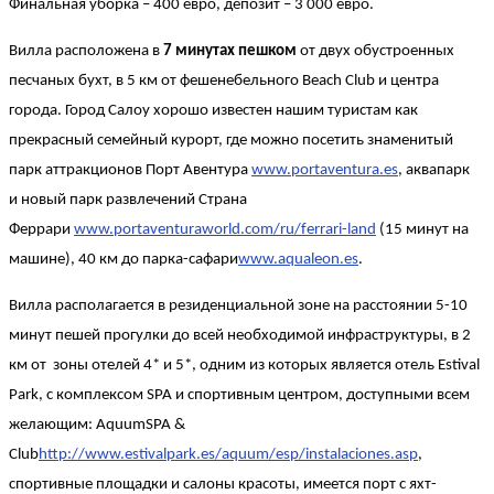
Финальная уборка – 400 евро, депозит – 3 000 евро.
Вилла расположена в
7 минутах пешком
от двух обустроенных
песчаных бухт, в 5 км от фешенебельного Beach Club и центра
города. Город Салоу хорошо известен нашим туристам как
прекрасный семейный курорт, где можно посетить знаменитый
парк аттракционов Порт Авентура
www.portaventura.es
, аквапарк
и новый парк развлечений Страна
Феррари
www.portaventuraworld.com/ru/ferrari-land
(15 минут на
машине), 40 км до парка-сафари
www.aqualeon.es
.
Вилла располагается в резиденциальной зоне на расстоянии 5-10
минут пешей прогулки до всей необходимой инфраструктуры, в 2
км от зоны отелей 4* и 5*, одним из которых является отель Estival
Park, с комплексом SPA и спортивным центром, доступными всем
желающим: AquumSPA &
Club
http://www.estivalpark.es/aquum/esp/instalaciones.asp
,
спортивные площадки и салоны красоты, имеется порт с яхт-