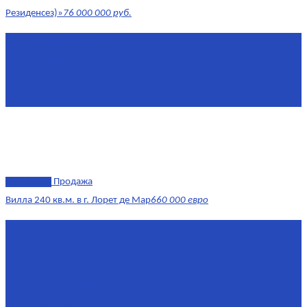
Резиденсез)»
76 000 000 руб.
Площадь
64,7 м²
Комнат
2
Этаж
8/11
Площадь кухни
10
эксклюзив
Продажа
Вилла 240 кв.м. в г. Лорет де Мар
660 000 евро
Площадь
240 м²
Комнат
6
Этаж
1-3
Жилая площадь
170
Площадь кухни
15