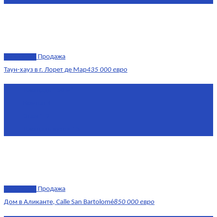
эксклюзив
Продажа
Таун-хауз в г. Лорет де Мар
435 000 евро
Площадь
150 м²
Комнат
4
Этаж
1-2
Площадь кухни
15
эксклюзив
Продажа
Дом в Аликанте, Calle San Bartolomé
850 000 евро