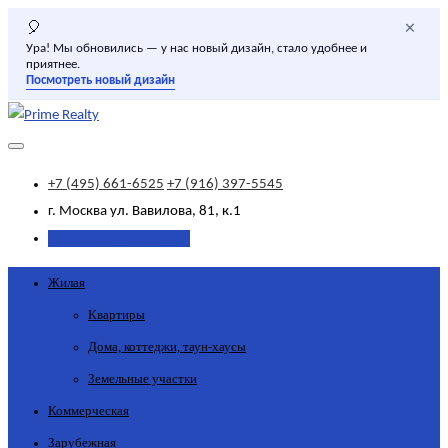
×
🎈
Ура! Мы обновились — у нас новый дизайн, стало удобнее и
приятнее.
Посмотреть новый дизайн
+7 (495) 661-6525
+7 (916) 397-5545
г. Москва
ул. Вавилова, 81, к.1
Добавить объявление
Жилая
Квартиры
Дома, коттеджи, таун-хаусы
Земельные участки
Коммерческая
Зарубежная