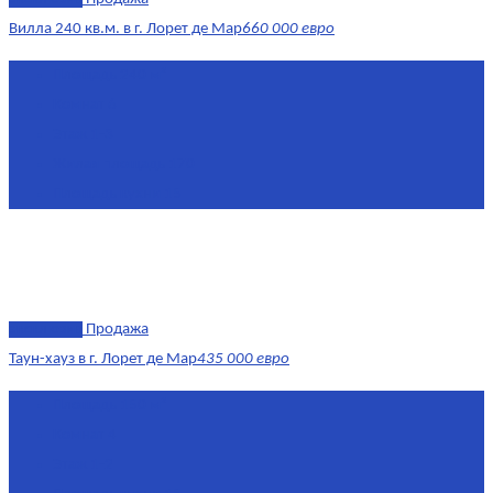
Вилла 240 кв.м. в г. Лорет де Мар
660 000 евро
Площадь
240 м²
Комнат
6
Этаж
1-3
Жилая площадь
170
Площадь кухни
15
эксклюзив
Продажа
Таун-хауз в г. Лорет де Мар
435 000 евро
Площадь
150 м²
Комнат
4
Этаж
1-2