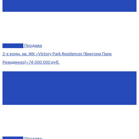
Этаж
1/10
эксклюзив
Продажа
2-х комн. кв. ЖК «Victory Park Residences (Виктори Парк
Резиденсез)»
76 000 000 руб.
Площадь
64,7 м²
Комнат
2
Этаж
8/11
Площадь кухни
10
эксклюзив
Продажа