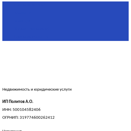
Площадь
90,3 м²
Комнат
2
Этаж
2/4
Жилая площадь
60
Площадь кухни
15
Недвижимость и юридические услуги
ИП Политов А.О.
ИНН: 500104582406
ОГРНИП: 319774600262412