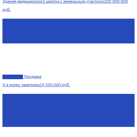
Здание медицинского центра с земельным участком
200 000 000
руб.
Площадь
1 634 м²
Комнат
7+
Этаж
-1, 1-2
эксклюзив
Продажа
3-х комн. квартира
29 500 000 руб.
Площадь
79,4 м²
Этаж
8/17
Жилая площадь
43
Площадь кухни
14