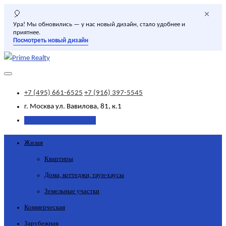
×
🎈
Ура! Мы обновились — у нас новый дизайн, стало удобнее и
приятнее.
Посмотреть новый дизайн
+7 (495) 661-6525
+7 (916) 397-5545
г. Москва
ул. Вавилова, 81, к.1
Добавить объявление
Жилая
Квартиры
Дома, коттеджи, таун-хаусы
Земельные участки
Коммерческая
Зарубежная