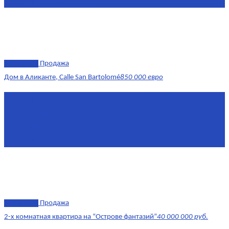
Площадь кухни
15
эксклюзив
Продажа
Дом в Аликанте, Calle San Bartolomé
850 000 евро
Площадь
390 м²
Комнат
7+
Этаж
1-4
Площадь кухни
18
эксклюзив
Продажа
2-х комнатная квартира на “Острове фантазий”
40 000 000 руб.