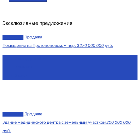
Эксклюзивные предложения
эксклюзив
Продажа
Помещение на Протопоповском пер. 3
270 000 000 руб.
Площадь
865 м²
Комнат
4
Этаж
-1
эксклюзив
Продажа
Здание медицинского центра с земельным участком
200 000 000
руб.