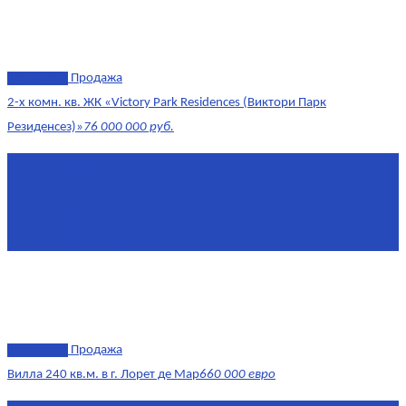
эксклюзив
Продажа
2-х комн. кв. ЖК «Victory Park Residences (Виктори Парк
Резиденсез)»
76 000 000 руб.
Площадь
64,7 м²
Комнат
2
Этаж
8/11
Площадь кухни
10
эксклюзив
Продажа
Вилла 240 кв.м. в г. Лорет де Мар
660 000 евро