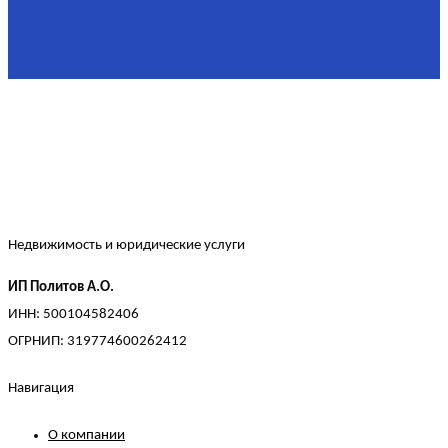
Этаж
2/4
Жилая площадь
60
Площадь кухни
15
Недвижимость и юридические услуги
ИП Политов А.О.
ИНН: 500104582406
ОГРНИП: 319774600262412
Навигация
О компании