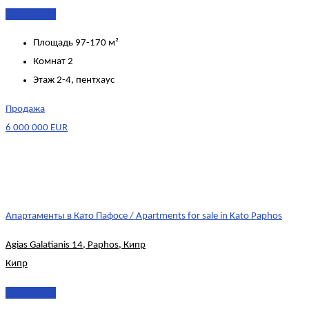
Подробнее
Площадь
97-170 м²
Комнат
2
Этаж
2-4, пентхаус
Продажа
6 000 000 EUR
Апартаменты в Като Пафосе / Apartments for sale in Kato Paphos
Agias Galatianis 14, Paphos, Кипр
Кипр
Подробнее