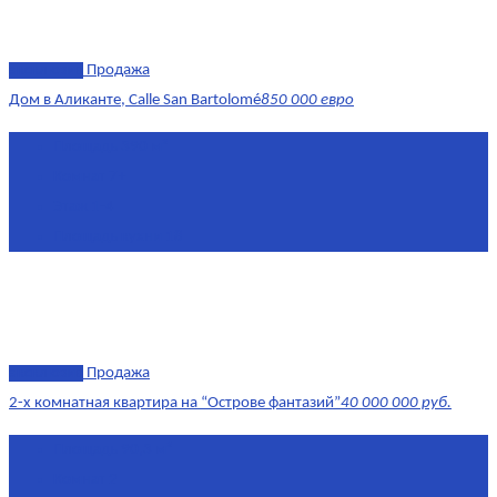
эксклюзив
Продажа
Дом в Аликанте, Calle San Bartolomé
850 000 евро
Площадь
390 м²
Комнат
7+
Этаж
1-4
Площадь кухни
18
эксклюзив
Продажа
2-х комнатная квартира на “Острове фантазий”
40 000 000 руб.
Площадь
90,3 м²
Комнат
2