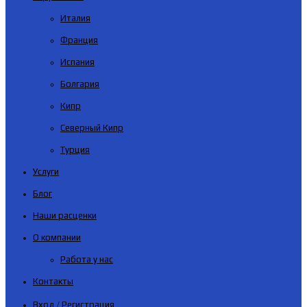
Италия
Франция
Испания
Болгария
Кипр
Северный Кипр
Турция
Услуги
Блог
Наши расценки
О компании
Работа у нас
Контакты
Вход / Регистрация