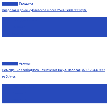
эксклюзив
Продажа
Кладовая в доме Рублёвское шоссе 26к4
3 800 000 руб.
Площадь
4.6 0 м²
Комнат
1
Этаж
-3
эксклюзив
Аренда
Помещение свободного назначения на ул. Валовая, 8/18
2 500 000
руб./мес.
Площадь
568 м²
Комнат
7+
Этаж
1/10