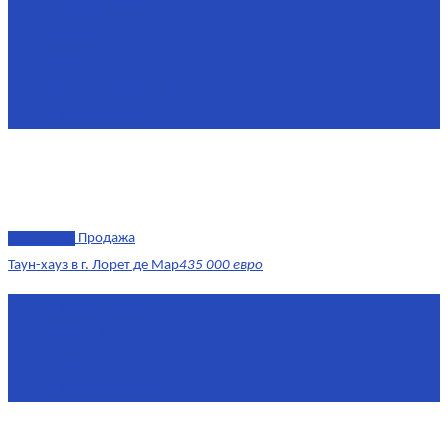
Площадь
240 м²
Комнат
6
Этаж
1-3
Жилая площадь
170
Площадь кухни
15
эксклюзив
Продажа
Таун-хауз в г. Лорет де Мар
435 000 евро
Площадь
150 м²
Комнат
4
Этаж
1-2
Площадь кухни
15