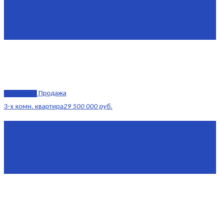
Площадь
1 634 м²
Комнат
7+
Этаж
-1, 1-2
эксклюзив
Продажа
3-х комн. квартира
29 500 000 руб.
Площадь
79,4 м²
Этаж
8/17
Жилая площадь
43
Площадь кухни
14