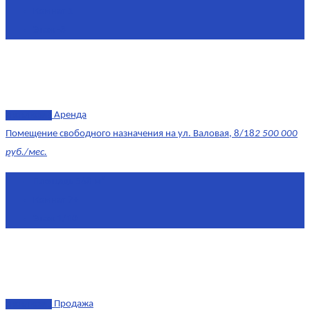
Комнат
1
Этаж
-3
эксклюзив
Аренда
Помещение свободного назначения на ул. Валовая, 8/18
2 500 000
руб./мес.
Площадь
568 м²
Комнат
7+
Этаж
1/10
эксклюзив
Продажа