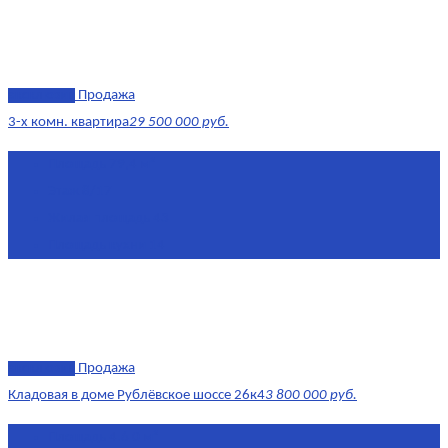
эксклюзив
Продажа
3-х комн. квартира
29 500 000 руб.
Площадь
79,4 м²
Этаж
8/17
Жилая площадь
43
Площадь кухни
14
эксклюзив
Продажа
Кладовая в доме Рублёвское шоссе 26к4
3 800 000 руб.
Площадь
4.6 0 м²