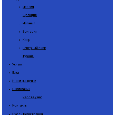
Италия
Франция
Испания
Болгария
Кипр
Северный Кипр
Турция
Услуги
Блог
Наши расценки
О компании
Работа у нас
Контакты
Вход / Регистрация