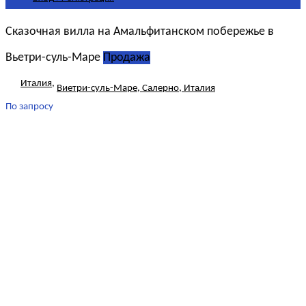
Сказочная вилла на Амальфитанском побережье в
Вьетри-суль-Маре
Продажа
Италия
,
Виетри-суль-Маре, Салерно, Италия
По запросу