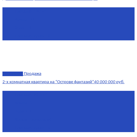
Площадь
390 м²
Комнат
7+
Этаж
1-4
Площадь кухни
18
эксклюзив
Продажа
2-х комнатная квартира на “Острове фантазий”
40 000 000 руб.
Площадь
90,3 м²
Комнат
2
Этаж
2/4
Жилая площадь
60
Площадь кухни
15