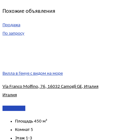
Похожие объявления
Продажа
По запросу
Вилла в Генуе с видом на море
Via Franco Molfino, 76, 16032 Camogli GE, Италия
Италия
Подробнее
Площадь
450 м²
Комнат
5
Этаж
1-3