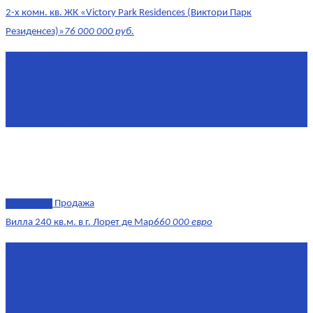
2-х комн. кв. ЖК «Victory Park Residences (Виктори Парк
Резиденсез)»
76 000 000 руб.
Площадь
64,7 м²
Комнат
2
Этаж
8/11
Площадь кухни
10
эксклюзив
Продажа
Вилла 240 кв.м. в г. Лорет де Мар
660 000 евро
Площадь
240 м²
Комнат
6
Этаж
1-3
Жилая площадь
170