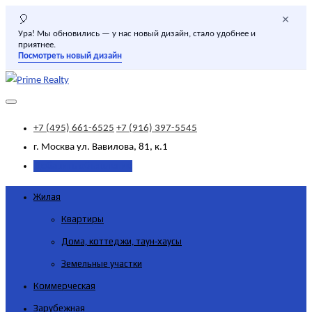
×
🎈
Ура! Мы обновились — у нас новый дизайн, стало удобнее и
приятнее.
Посмотреть новый дизайн
+7 (495) 661-6525
+7 (916) 397-5545
г. Москва
ул. Вавилова, 81, к.1
Добавить объявление
Жилая
Квартиры
Дома, коттеджи, таун-хаусы
Земельные участки
Коммерческая
Зарубежная