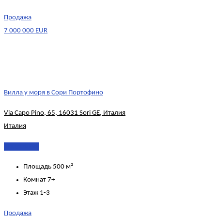
Продажа
7 000 000 EUR
Вилла у моря в Сори Портофино
Via Capo Pino, 65, 16031 Sori GE, Италия
Италия
Подробнее
Площадь
500 м²
Комнат
7+
Этаж
1-3
Продажа