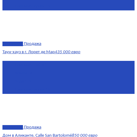
Площадь кухни
15
эксклюзив
Продажа
Таун-хауз в г. Лорет де Мар
435 000 евро
Площадь
150 м²
Комнат
4
Этаж
1-2
Площадь кухни
15
эксклюзив
Продажа
Дом в Аликанте, Calle San Bartolomé
850 000 евро