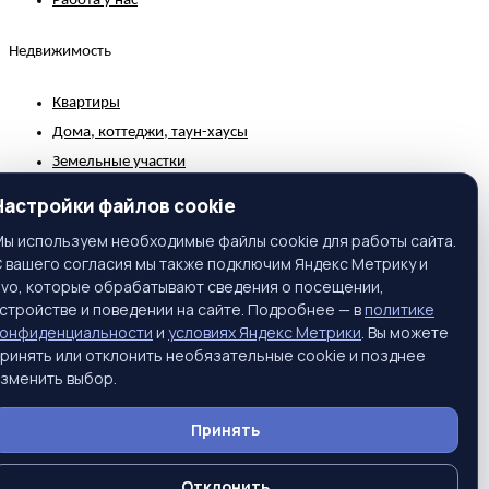
Работа у нас
Недвижимость
Квартиры
Дома, коттеджи, таун-хаусы
Земельные участки
Коммерческая недвижимость
Настройки файлов cookie
Зарубежная недвижимость
ы используем необходимые файлы cookie для работы сайта.
 вашего согласия мы также подключим Яндекс Метрику и
Контакты
ivo, которые обрабатывают сведения о посещении,
стройстве и поведении на сайте. Подробнее — в
политике
г. Москва, ул. Вавилова, 81, корп. 1, подъезд 3, этаж 2
конфиденциальности
и
условиях Яндекс Метрики
. Вы можете
Телефон:
+7 (495) 661-65-25
ринять или отклонить необязательные cookie и позднее
зменить выбор.
Тел. моб.:
+7 (916) 397-55-45
E-Mail:
info@prime-realty.ru
Принять
Подписаться на новости
Отклонить
© Prime Realty. Все права защищены.
Политика