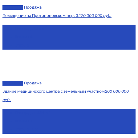
эксклюзив
Продажа
Помещение на Протопоповском пер. 3
270 000 000 руб.
Площадь
865 м²
Комнат
4
Этаж
-1
эксклюзив
Продажа
Здание медицинского центра с земельным участком
200 000 000
руб.
Площадь
1 634 м²
Комнат
7+
Этаж
-1, 1-2