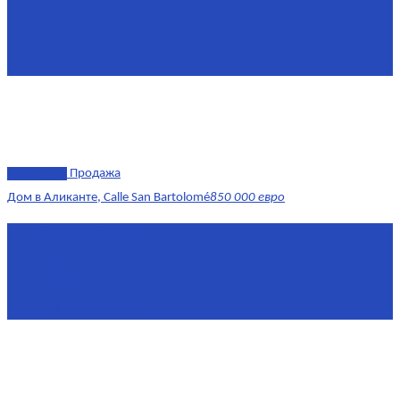
Комнат
4
Этаж
1-2
Площадь кухни
15
эксклюзив
Продажа
Дом в Аликанте, Calle San Bartolomé
850 000 евро
Площадь
390 м²
Комнат
7+
Этаж
1-4
Площадь кухни
18