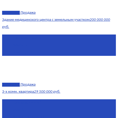
эксклюзив
Продажа
Здание медицинского центра с земельным участком
200 000 000
руб.
Площадь
1 634 м²
Комнат
7+
Этаж
-1, 1-2
эксклюзив
Продажа
3-х комн. квартира
29 500 000 руб.
Площадь
79,4 м²
Этаж
8/17
Жилая площадь
43