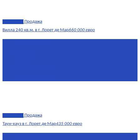
эксклюзив
Продажа
Вилла 240 кв.м. в г. Лорет де Мар
660 000 евро
Площадь
240 м²
Комнат
6
Этаж
1-3
Жилая площадь
170
Площадь кухни
15
эксклюзив
Продажа
Таун-хауз в г. Лорет де Мар
435 000 евро
Площадь
150 м²