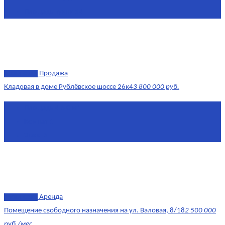
Площадь кухни
14
эксклюзив
Продажа
Кладовая в доме Рублёвское шоссе 26к4
3 800 000 руб.
Площадь
4.6 0 м²
Комнат
1
Этаж
-3
эксклюзив
Аренда
Помещение свободного назначения на ул. Валовая, 8/18
2 500 000
руб./мес.