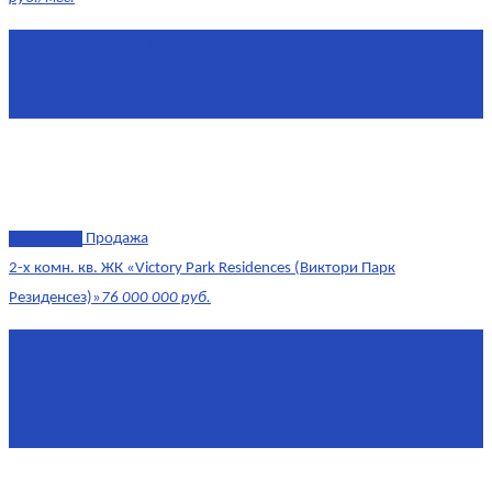
Площадь
568 м²
Комнат
7+
Этаж
1/10
эксклюзив
Продажа
2-х комн. кв. ЖК «Victory Park Residences (Виктори Парк
Резиденсез)»
76 000 000 руб.
Площадь
64,7 м²
Комнат
2
Этаж
8/11
Площадь кухни
10