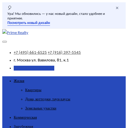
×
🎈
Ура! Мы обновились — у нас новый дизайн, стало удобнее и
приятнее.
Посмотреть новый дизайн
+7 (495) 661-6525
+7 (916) 397-5545
г. Москва
ул. Вавилова, 81, к.1
Добавить объявление
Жилая
Квартиры
Дома, коттеджи, таун-хаусы
Земельные участки
Коммерческая
Зарубежная