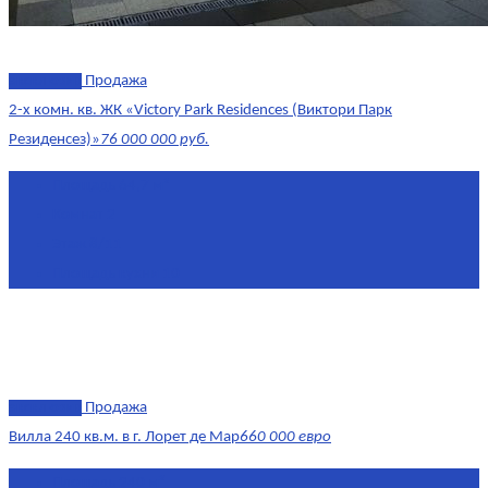
эксклюзив
Продажа
2-х комн. кв. ЖК «Victory Park Residences (Виктори Парк
Резиденсез)»
76 000 000 руб.
Площадь
64,7 м²
Комнат
2
Этаж
8/11
Площадь кухни
10
эксклюзив
Продажа
Вилла 240 кв.м. в г. Лорет де Мар
660 000 евро
Площадь
240 м²