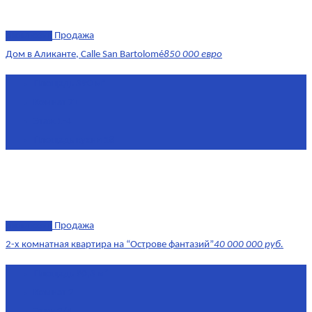
эксклюзив
Продажа
Дом в Аликанте, Calle San Bartolomé
850 000 евро
Площадь
390 м²
Комнат
7+
Этаж
1-4
Площадь кухни
18
эксклюзив
Продажа
2-х комнатная квартира на “Острове фантазий”
40 000 000 руб.
Площадь
90,3 м²
Комнат
2
Этаж
2/4