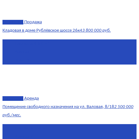
эксклюзив
Продажа
Кладовая в доме Рублёвское шоссе 26к4
3 800 000 руб.
Площадь
4.6 0 м²
Комнат
1
Этаж
-3
эксклюзив
Аренда
Помещение свободного назначения на ул. Валовая, 8/18
2 500 000
руб./мес.
Площадь
568 м²
Комнат
7+