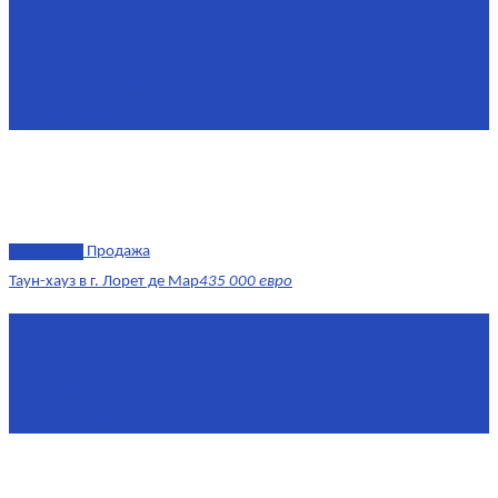
Комнат
6
Этаж
1-3
Жилая площадь
170
Площадь кухни
15
эксклюзив
Продажа
Таун-хауз в г. Лорет де Мар
435 000 евро
Площадь
150 м²
Комнат
4
Этаж
1-2
Площадь кухни
15