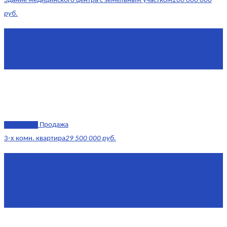
Здание медицинского центра с земельным участком
200 000 000
руб.
Площадь
1 634 м²
Комнат
7+
Этаж
-1, 1-2
эксклюзив
Продажа
3-х комн. квартира
29 500 000 руб.
Площадь
79,4 м²
Этаж
8/17
Жилая площадь
43
Площадь кухни
14