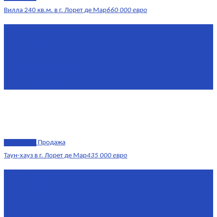
Вилла 240 кв.м. в г. Лорет де Мар
660 000 евро
Площадь
240 м²
Комнат
6
Этаж
1-3
Жилая площадь
170
Площадь кухни
15
эксклюзив
Продажа
Таун-хауз в г. Лорет де Мар
435 000 евро
Площадь
150 м²
Комнат
4
Этаж
1-2
Площадь кухни
15