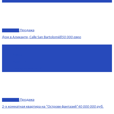
эксклюзив
Продажа
Дом в Аликанте, Calle San Bartolomé
850 000 евро
Площадь
390 м²
Комнат
7+
Этаж
1-4
Площадь кухни
18
эксклюзив
Продажа
2-х комнатная квартира на “Острове фантазий”
40 000 000 руб.