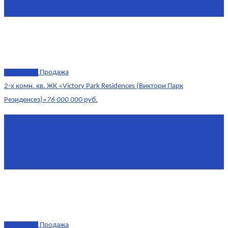
Этаж
1/10
эксклюзив
Продажа
2-х комн. кв. ЖК «Victory Park Residences (Виктори Парк
Резиденсез)»
76 000 000 руб.
Площадь
64,7 м²
Комнат
2
Этаж
8/11
Площадь кухни
10
эксклюзив
Продажа