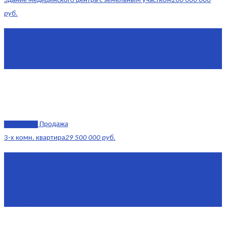
Здание медицинского центра с земельным участком
200 000 000
руб.
Площадь
1 634 м²
Комнат
7+
Этаж
-1, 1-2
эксклюзив
Продажа
3-х комн. квартира
29 500 000 руб.
Площадь
79,4 м²
Этаж
8/17
Жилая площадь
43
Площадь кухни
14