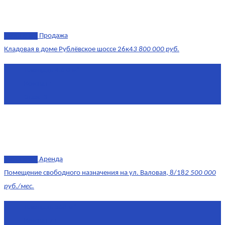
эксклюзив
Продажа
Кладовая в доме Рублёвское шоссе 26к4
3 800 000 руб.
Площадь
4.6 0 м²
Комнат
1
Этаж
-3
эксклюзив
Аренда
Помещение свободного назначения на ул. Валовая, 8/18
2 500 000
руб./мес.
Площадь
568 м²
Комнат
7+