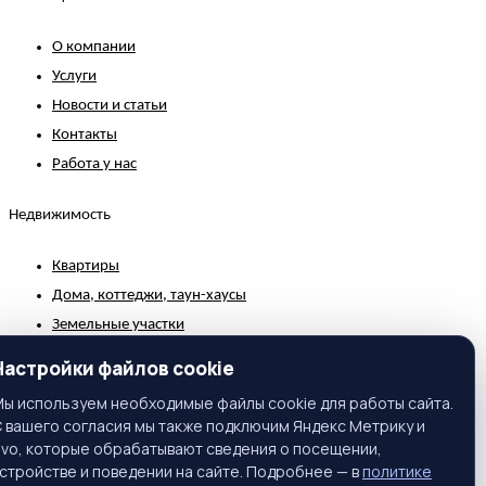
О компании
Услуги
Новости и статьи
Контакты
Работа у нас
Недвижимость
Квартиры
Дома, коттеджи, таун-хаусы
Земельные участки
Коммерческая недвижимость
Настройки файлов cookie
Зарубежная недвижимость
ы используем необходимые файлы cookie для работы сайта.
 вашего согласия мы также подключим Яндекс Метрику и
Контакты
ivo, которые обрабатывают сведения о посещении,
стройстве и поведении на сайте. Подробнее — в
политике
г. Москва, ул. Вавилова, 81, корп. 1, подъезд 3, этаж 2