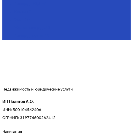
Площадь
90,3 м²
Комнат
2
Этаж
2/4
Жилая площадь
60
Площадь кухни
15
Недвижимость и юридические услуги
ИП Политов А.О.
ИНН: 500104582406
ОГРНИП: 319774600262412
Навигация