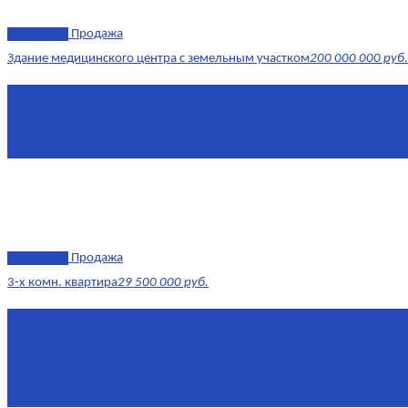
эксклюзив
Продажа
Здание медицинского центра с земельным участком
200 000 000 руб.
Площадь
1 634 м²
Комнат
7+
Этаж
-1, 1-2
эксклюзив
Продажа
3-х комн. квартира
29 500 000 руб.
Площадь
79,4 м²
Этаж
8/17
Жилая площадь
43
Площадь кухни
14