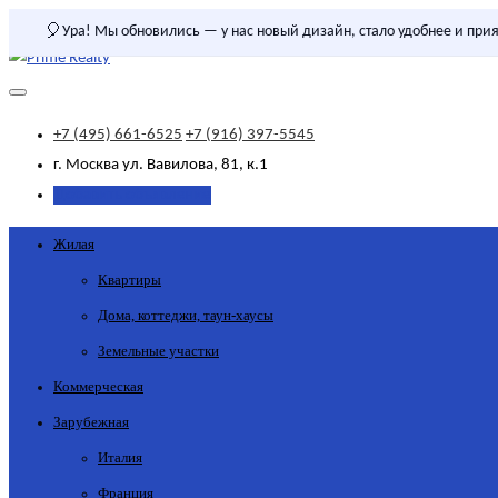
🎈
Ура! Мы обновились — у нас новый дизайн, стало удобнее и прия
+7 (495) 661-6525
+7 (916) 397-5545
г. Москва
ул. Вавилова, 81, к.1
Добавить объявление
Жилая
Квартиры
Дома, коттеджи, таун-хаусы
Земельные участки
Коммерческая
Зарубежная
Италия
Франция