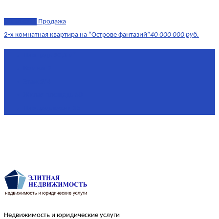
эксклюзив
Продажа
2-х комнатная квартира на “Острове фантазий”
40 000 000 руб.
Площадь
90,3 м²
Комнат
2
Этаж
2/4
Жилая площадь
60
Площадь кухни
15
Недвижимость и юридические услуги