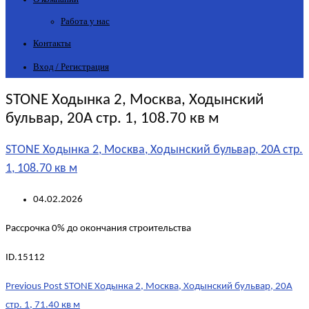
Работа у нас
Контакты
Вход / Регистрация
STONE Ходынка 2, Москва, Ходынский
бульвар, 20А стр. 1, 108.70 кв м
STONE Ходынка 2, Москва, Ходынский бульвар, 20А стр.
1, 108.70 кв м
04.02.2026
Рассрочка 0% до окончания строительства
ID.15112
Post
Previous Post
STONE Ходынка 2, Москва, Ходынский бульвар, 20А
navigation
стр. 1, 71.40 кв м