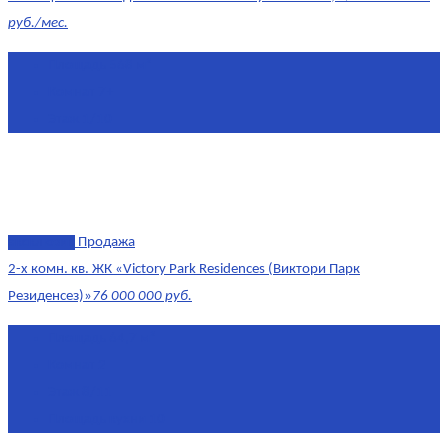
руб./мес.
Площадь
568 м²
Комнат
7+
Этаж
1/10
эксклюзив
Продажа
2-х комн. кв. ЖК «Victory Park Residences (Виктори Парк
Резиденсез)»
76 000 000 руб.
Площадь
64,7 м²
Комнат
2
Этаж
8/11
Площадь кухни
10