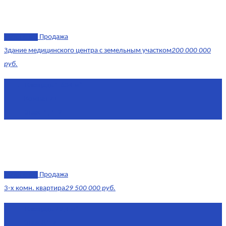
эксклюзив
Продажа
Здание медицинского центра с земельным участком
200 000 000
руб.
Площадь
1 634 м²
Комнат
7+
Этаж
-1, 1-2
эксклюзив
Продажа
3-х комн. квартира
29 500 000 руб.
Площадь
79,4 м²
Этаж
8/17