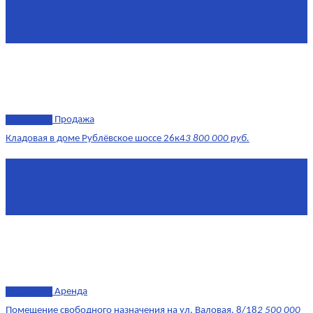
Жилая площадь
43
Площадь кухни
14
эксклюзив
Продажа
Кладовая в доме Рублёвское шоссе 26к4
3 800 000 руб.
Площадь
4.6 0 м²
Комнат
1
Этаж
-3
эксклюзив
Аренда
Помещение свободного назначения на ул. Валовая, 8/18
2 500 000