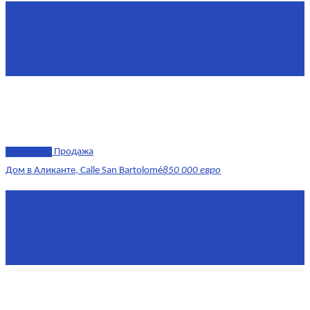
Площадь
150 м²
Комнат
4
Этаж
1-2
Площадь кухни
15
эксклюзив
Продажа
Дом в Аликанте, Calle San Bartolomé
850 000 евро
Площадь
390 м²
Комнат
7+
Этаж
1-4
Площадь кухни
18