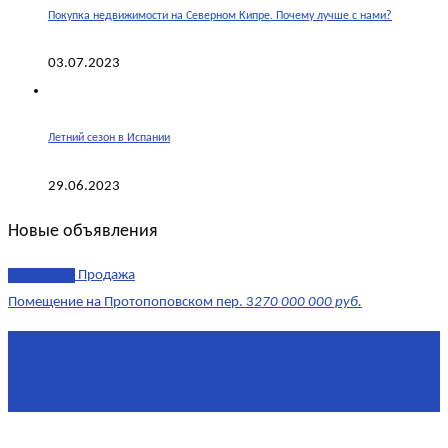
Покупка недвижимости на Северном Кипре. Почему лучше с нами?
03.07.2023
Летний сезон в Испании
29.06.2023
Новые объявления
эксклюзив
Продажа
Помещение на Протопоповском пер. 3
270 000 000 руб.
Площадь
865 м²
Комнат
4
Этаж
-1