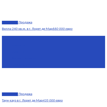
эксклюзив
Продажа
Вилла 240 кв.м. в г. Лорет де Мар
660 000 евро
Площадь
240 м²
Комнат
6
Этаж
1-3
Жилая площадь
170
Площадь кухни
15
эксклюзив
Продажа
Таун-хауз в г. Лорет де Мар
435 000 евро