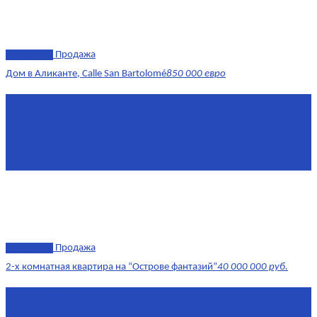
эксклюзив
Продажа
Дом в Аликанте, Calle San Bartolomé
850 000 евро
Площадь
390 м²
Комнат
7+
Этаж
1-4
Площадь кухни
18
эксклюзив
Продажа
2-х комнатная квартира на “Острове фантазий”
40 000 000 руб.
Площадь
90,3 м²
Комнат
2