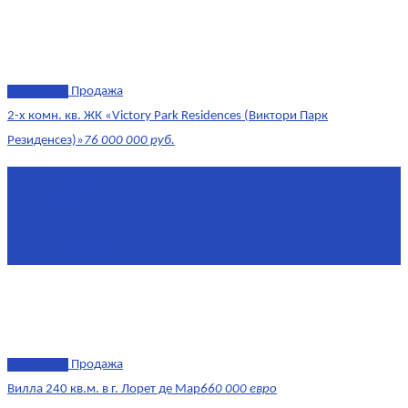
эксклюзив
Продажа
2-х комн. кв. ЖК «Victory Park Residences (Виктори Парк
Резиденсез)»
76 000 000 руб.
Площадь
64,7 м²
Комнат
2
Этаж
8/11
Площадь кухни
10
эксклюзив
Продажа
Вилла 240 кв.м. в г. Лорет де Мар
660 000 евро