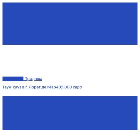
Площадь
240 м²
Комнат
6
Этаж
1-3
Жилая площадь
170
Площадь кухни
15
эксклюзив
Продажа
Таун-хауз в г. Лорет де Мар
435 000 евро
Площадь
150 м²
Комнат
4
Этаж
1-2
Площадь кухни
15