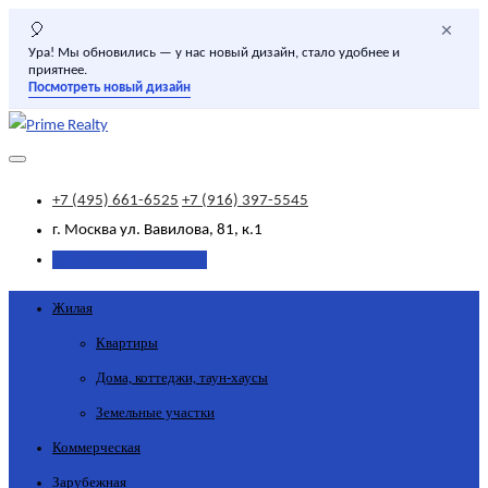
×
🎈
Ура! Мы обновились — у нас новый дизайн, стало удобнее и
приятнее.
Посмотреть новый дизайн
+7 (495) 661-6525
+7 (916) 397-5545
г. Москва
ул. Вавилова, 81, к.1
Добавить объявление
Жилая
Квартиры
Дома, коттеджи, таун-хаусы
Земельные участки
Коммерческая
Зарубежная