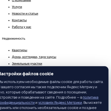
О компании
Услуги
Новости и статьи
Контакты
Работа у нас
Недвижимость
Квартиры
Дома, коттеджи, таун-хаусы
Земельные участки
Коммерческая недвижимость
Настройки файлов cookie
Зарубежная недвижимость
ы используем необходимые файлы cookie для работы сайта.
 вашего согласия мы также подключим Яндекс Метрику и
Контакты
ivo, которые обрабатывают сведения о посещении,
стройстве и поведении на сайте. Подробнее — в
политике
г. Москва, ул. Вавилова, 81, корп. 1, подъезд 3, этаж 2
конфиденциальности
и
условиях Яндекс Метрики
. Вы можете
Телефон:
+7 (495) 661-65-25
ринять или отклонить необязательные cookie и позднее