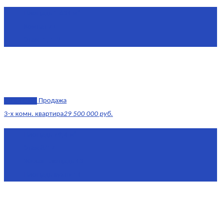
Площадь
1 634 м²
Комнат
7+
Этаж
-1, 1-2
эксклюзив
Продажа
3-х комн. квартира
29 500 000 руб.
Площадь
79,4 м²
Этаж
8/17
Жилая площадь
43
Площадь кухни
14