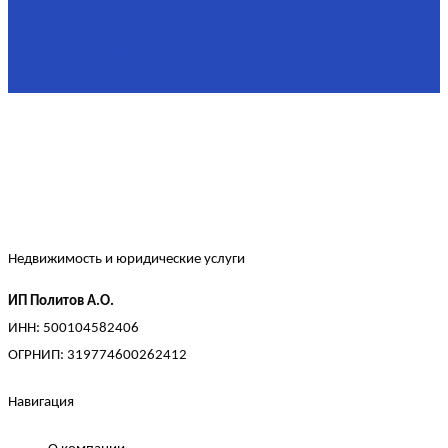
Этаж
2/4
Жилая площадь
60
Площадь кухни
15
Недвижимость и юридические услуги
ИП Политов А.О.
ИНН: 500104582406
ОГРНИП: 319774600262412
Навигация