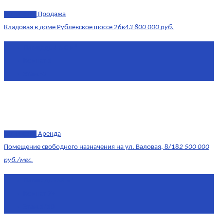
эксклюзив
Продажа
Кладовая в доме Рублёвское шоссе 26к4
3 800 000 руб.
Площадь
4.6 0 м²
Комнат
1
Этаж
-3
эксклюзив
Аренда
Помещение свободного назначения на ул. Валовая, 8/18
2 500 000
руб./мес.
Площадь
568 м²
Комнат
7+
Этаж
1/10