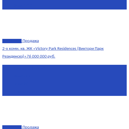
Этаж
1/10
эксклюзив
Продажа
2-х комн. кв. ЖК «Victory Park Residences (Виктори Парк
Резиденсез)»
76 000 000 руб.
Площадь
64,7 м²
Комнат
2
Этаж
8/11
Площадь кухни
10
эксклюзив
Продажа