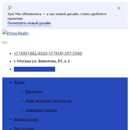
×
🎈
Ура! Мы обновились — у нас новый дизайн, стало удобнее и
приятнее.
Посмотреть новый дизайн
+7 (495) 661-6525
+7 (916) 397-5545
г. Москва
ул. Вавилова, 81, к.1
Добавить объявление
Жилая
Квартиры
Дома, коттеджи, таун-хаусы
Земельные участки
Коммерческая
Зарубежная