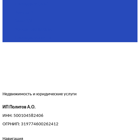
Площадь
90,3 м²
Комнат
2
Этаж
2/4
Жилая площадь
60
Площадь кухни
15
Недвижимость и юридические услуги
ИП Политов А.О.
ИНН: 500104582406
ОГРНИП: 319774600262412
Навигация