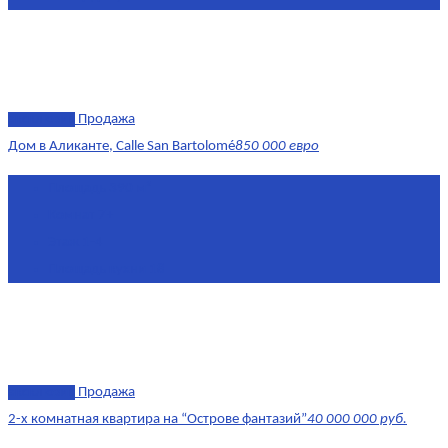
эксклюзив
Продажа
Дом в Аликанте, Calle San Bartolomé
850 000 евро
Площадь
390 м²
Комнат
7+
Этаж
1-4
Площадь кухни
18
эксклюзив
Продажа
2-х комнатная квартира на “Острове фантазий”
40 000 000 руб.