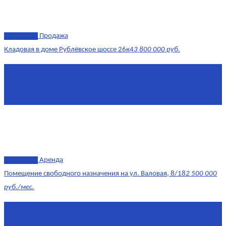
эксклюзив
Продажа
Кладовая в доме Рублёвское шоссе 26к4
3 800 000 руб.
Площадь
4.6 0 м²
Комнат
1
Этаж
-3
эксклюзив
Аренда
Помещение свободного назначения на ул. Валовая, 8/18
2 500 000
руб./мес.
Площадь
568 м²
Комнат
7+