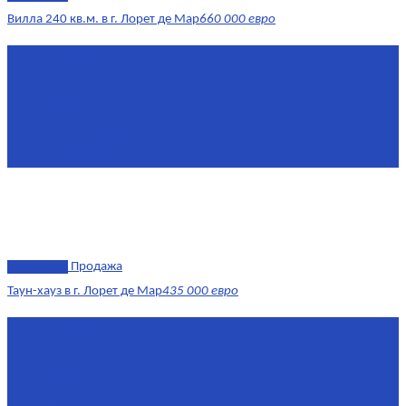
Вилла 240 кв.м. в г. Лорет де Мар
660 000 евро
Площадь
240 м²
Комнат
6
Этаж
1-3
Жилая площадь
170
Площадь кухни
15
эксклюзив
Продажа
Таун-хауз в г. Лорет де Мар
435 000 евро
Площадь
150 м²
Комнат
4
Этаж
1-2
Площадь кухни
15