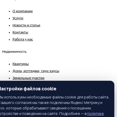
О компании
Услуги
Новости и статьи
Контакты
Работа у нас
Недвижимость
Квартиры
Дома, коттеджи, таун-хаусы
Земельные участки
Коммерческая недвижимость
Настройки файлов cookie
Зарубежная недвижимость
ы используем необходимые файлы cookie для работы сайта.
 вашего согласия мы также подключим Яндекс Метрику и
Контакты
ivo, которые обрабатывают сведения о посещении,
стройстве и поведении на сайте. Подробнее — в
политике
г. Москва, ул. Вавилова, 81, корп. 1, подъезд 3, этаж 2