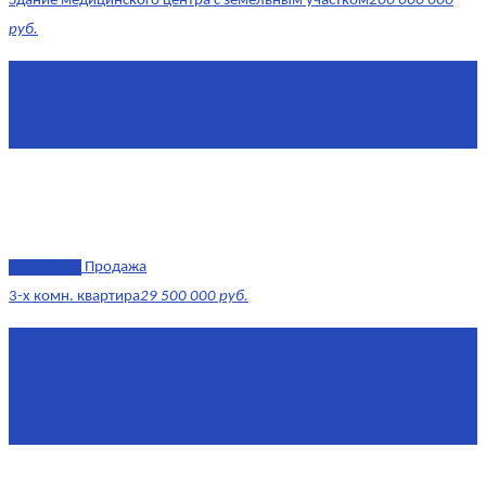
Здание медицинского центра с земельным участком
200 000 000
руб.
Площадь
1 634 м²
Комнат
7+
Этаж
-1, 1-2
эксклюзив
Продажа
3-х комн. квартира
29 500 000 руб.
Площадь
79,4 м²
Этаж
8/17
Жилая площадь
43
Площадь кухни
14