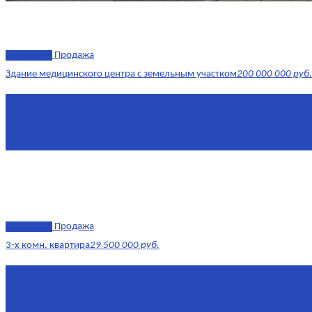
эксклюзив
Продажа
Здание медицинского центра с земельным участком
200 000 000 руб.
Площадь
1 634 м²
Комнат
7+
Этаж
-1, 1-2
эксклюзив
Продажа
3-х комн. квартира
29 500 000 руб.
Площадь
79,4 м²
Этаж
8/17