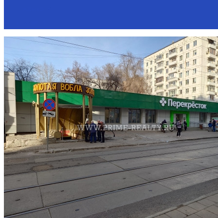
Комнат
4
Этаж
-1