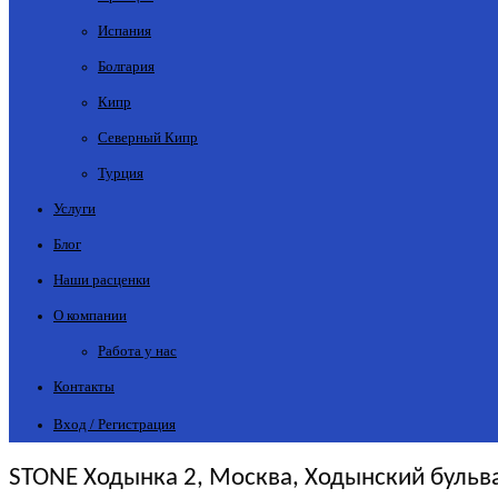
Испания
Болгария
Кипр
Северный Кипр
Турция
Услуги
Блог
Наши расценки
О компании
Работа у нас
Контакты
Вход / Регистрация
STONE Ходынка 2, Москва, Ходынский бульвар