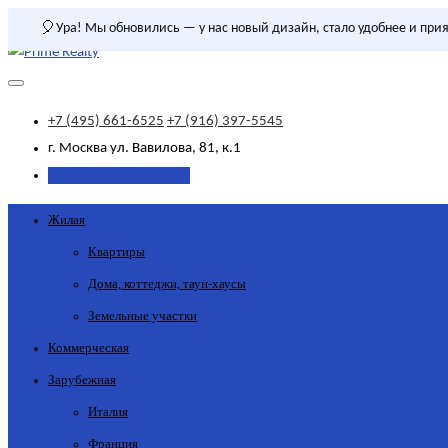
🎈
Ура! Мы обновились — у нас новый дизайн, стало удобнее и прия
+7 (495) 661-6525
+7 (916) 397-5545
г. Москва
ул. Вавилова, 81, к.1
Добавить объявление
Жилая
Квартиры
Дома, коттеджи, таун-хаусы
Земельные участки
Коммерческая
Зарубежная
Италия
Франция