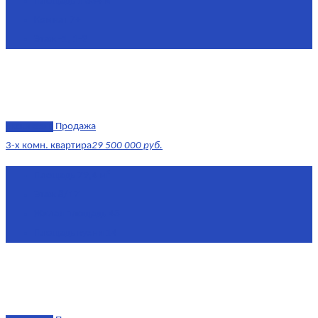
Площадь
1 634 м²
Комнат
7+
Этаж
-1, 1-2
эксклюзив
Продажа
3-х комн. квартира
29 500 000 руб.
Площадь
79,4 м²
Этаж
8/17
Жилая площадь
43
Площадь кухни
14