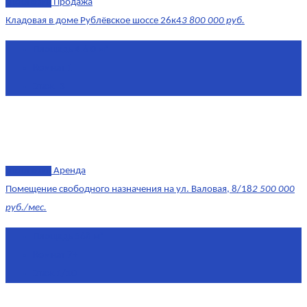
эксклюзив
Продажа
Кладовая в доме Рублёвское шоссе 26к4
3 800 000 руб.
Площадь
4.6 0 м²
Комнат
1
Этаж
-3
эксклюзив
Аренда
Помещение свободного назначения на ул. Валовая, 8/18
2 500 000
руб./мес.
Площадь
568 м²
Комнат
7+
Этаж
1/10