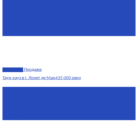
Комнат
6
Этаж
1-3
Жилая площадь
170
Площадь кухни
15
эксклюзив
Продажа
Таун-хауз в г. Лорет де Мар
435 000 евро
Площадь
150 м²
Комнат
4
Этаж
1-2
Площадь кухни
15