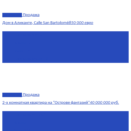
эксклюзив
Продажа
Дом в Аликанте, Calle San Bartolomé
850 000 евро
Площадь
390 м²
Комнат
7+
Этаж
1-4
Площадь кухни
18
эксклюзив
Продажа
2-х комнатная квартира на “Острове фантазий”
40 000 000 руб.
Площадь
90,3 м²
Комнат
2
Этаж
2/4