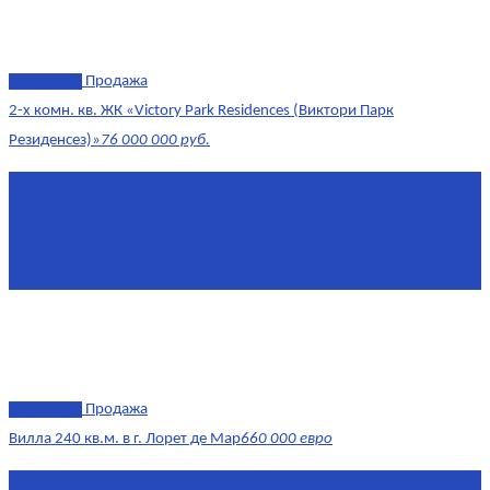
эксклюзив
Продажа
2-х комн. кв. ЖК «Victory Park Residences (Виктори Парк
Резиденсез)»
76 000 000 руб.
Площадь
64,7 м²
Комнат
2
Этаж
8/11
Площадь кухни
10
эксклюзив
Продажа
Вилла 240 кв.м. в г. Лорет де Мар
660 000 евро
Площадь
240 м²