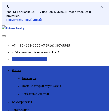
×
🎈
Ура! Мы обновились — у нас новый дизайн, стало удобнее и
приятнее.
Посмотреть новый дизайн
+7 (495) 661-6525
+7 (916) 397-5545
г. Москва
ул. Вавилова, 81, к.1
Добавить объявление
Жилая
Квартиры
Дома, коттеджи, таун-хаусы
Земельные участки
Коммерческая
Зарубежная