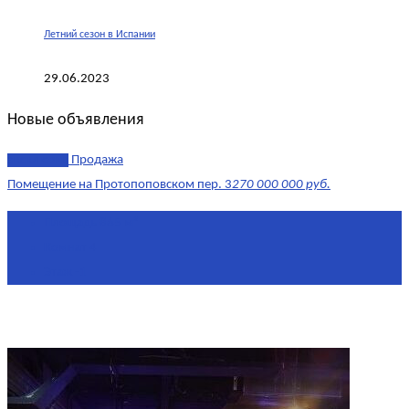
Летний сезон в Испании
29.06.2023
Новые объявления
эксклюзив
Продажа
Помещение на Протопоповском пер. 3
270 000 000 руб.
Площадь
865 м²
Комнат
4
Этаж
-1