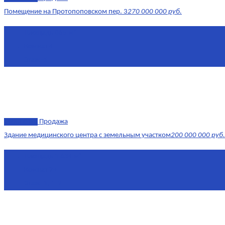
Помещение на Протопоповском пер. 3
270 000 000 руб.
Площадь
865 м²
Комнат
4
Этаж
-1
эксклюзив
Продажа
Здание медицинского центра с земельным участком
200 000 000 руб.
Площадь
1 634 м²
Комнат
7+
Этаж
-1, 1-2