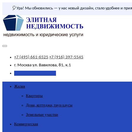
🎈
Ура! Мы обновились — у нас новый дизайн, стало удобнее и прия
+7 (495) 661-6525
+7 (916) 397-5545
г. Москва
ул. Вавилова, 81, к.1
Добавить объявление
Жилая
Квартиры
Дома, коттеджи, таун-хаусы
Земельные участки
Коммерческая