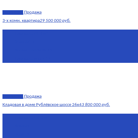
эксклюзив
Продажа
3-х комн. квартира
29 500 000 руб.
Площадь
79,4 м²
Этаж
8/17
Жилая площадь
43
Площадь кухни
14
эксклюзив
Продажа
Кладовая в доме Рублёвское шоссе 26к4
3 800 000 руб.
Площадь
4.6 0 м²
Комнат
1
Этаж
-3