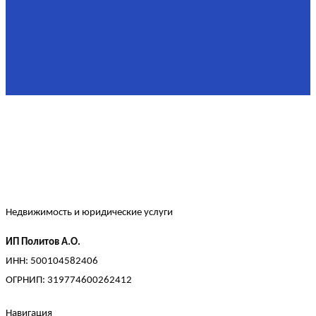
Площадь
90,3 м²
Комнат
2
Этаж
2/4
Жилая площадь
60
Площадь кухни
15
Недвижимость и юридические услуги
ИП Политов А.О.
ИНН: 500104582406
ОГРНИП: 319774600262412
Навигация