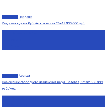
эксклюзив
Продажа
Кладовая в доме Рублёвское шоссе 26к4
3 800 000 руб.
Площадь
4.6 0 м²
Комнат
1
Этаж
-3
эксклюзив
Аренда
Помещение свободного назначения на ул. Валовая, 8/18
2 500 000
руб./мес.
Площадь
568 м²
Комнат
7+