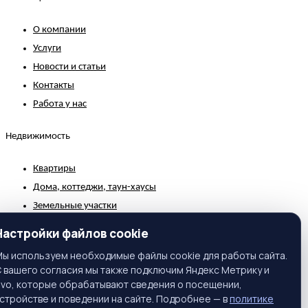
О компании
Услуги
Новости и статьи
Контакты
Работа у нас
Недвижимость
Квартиры
Дома, коттеджи, таун-хаусы
Земельные участки
Коммерческая недвижимость
Настройки файлов cookie
Зарубежная недвижимость
ы используем необходимые файлы cookie для работы сайта.
 вашего согласия мы также подключим Яндекс Метрику и
Контакты
ivo, которые обрабатывают сведения о посещении,
стройстве и поведении на сайте. Подробнее — в
политике
г. Москва, ул. Вавилова, 81, корп. 1, подъезд 3, этаж 2