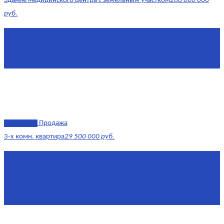
Здание медицинского центра с земельным участком
200 000 000
руб.
Площадь
1 634 м²
Комнат
7+
Этаж
-1, 1-2
эксклюзив
Продажа
3-х комн. квартира
29 500 000 руб.
Площадь
79,4 м²
Этаж
8/17
Жилая площадь
43
Площадь кухни
14