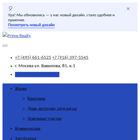
×
🎈
Ура! Мы обновились — у нас новый дизайн, стало удобнее и
приятнее.
Посмотреть новый дизайн
+7 (495) 661-6525
+7 (916) 397-5545
г. Москва
ул. Вавилова, 81, к.1
Добавить объявление
Жилая
Квартиры
Дома, коттеджи, таун-хаусы
Земельные участки
Коммерческая
Зарубежная