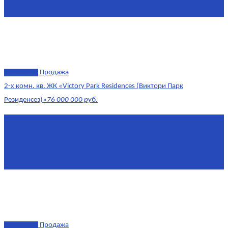
Этаж
1/10
эксклюзив
Продажа
2-х комн. кв. ЖК «Victory Park Residences (Виктори Парк
Резиденсез)»
76 000 000 руб.
Площадь
64,7 м²
Комнат
2
Этаж
8/11
Площадь кухни
10
эксклюзив
Продажа