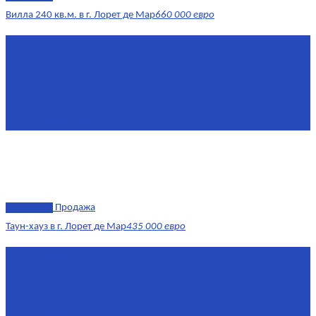
Вилла 240 кв.м. в г. Лорет де Мар
660 000 евро
Площадь
240 м²
Комнат
6
Этаж
1-3
Жилая площадь
170
Площадь кухни
15
эксклюзив
Продажа
Таун-хауз в г. Лорет де Мар
435 000 евро
Площадь
150 м²
Комнат
4
Этаж
1-2
Площадь кухни
15