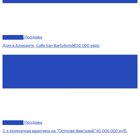
эксклюзив
Продажа
Дом в Аликанте, Calle San Bartolomé
850 000 евро
Площадь
390 м²
Комнат
7+
Этаж
1-4
Площадь кухни
18
эксклюзив
Продажа
2-х комнатная квартира на “Острове фантазий”
40 000 000 руб.