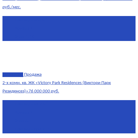
руб./мес.
Площадь
568 м²
Комнат
7+
Этаж
1/10
эксклюзив
Продажа
2-х комн. кв. ЖК «Victory Park Residences (Виктори Парк
Резиденсез)»
76 000 000 руб.
Площадь
64,7 м²
Комнат
2
Этаж
8/11
Площадь кухни
10