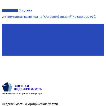
эксклюзив
Продажа
2-х комнатная квартира на “Острове фантазий”
40 000 000 руб.
Площадь
90,3 м²
Комнат
2
Этаж
2/4
Жилая площадь
60
Площадь кухни
15
Недвижимость и юридические услуги