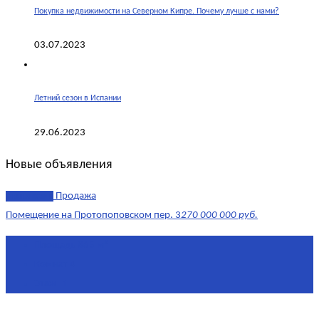
Покупка недвижимости на Северном Кипре. Почему лучше с нами?
03.07.2023
Летний сезон в Испании
29.06.2023
Новые объявления
эксклюзив
Продажа
Помещение на Протопоповском пер. 3
270 000 000 руб.
Площадь
865 м²
Комнат
4
Этаж
-1