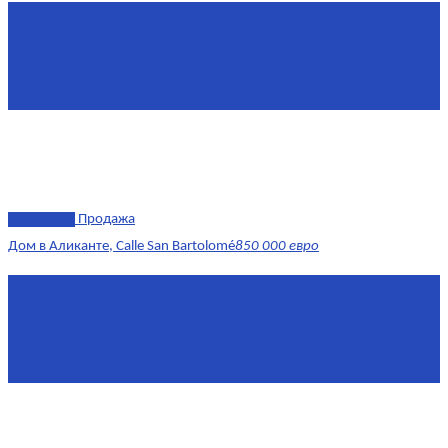
Площадь
150 м²
Комнат
4
Этаж
1-2
Площадь кухни
15
эксклюзив
Продажа
Дом в Аликанте, Calle San Bartolomé
850 000 евро
Площадь
390 м²
Комнат
7+
Этаж
1-4
Площадь кухни
18