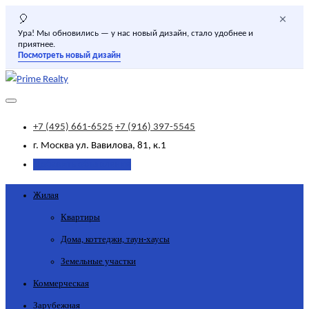
×
🎈
Ура! Мы обновились — у нас новый дизайн, стало удобнее и
приятнее.
Посмотреть новый дизайн
+7 (495) 661-6525
+7 (916) 397-5545
г. Москва
ул. Вавилова, 81, к.1
Добавить объявление
Жилая
Квартиры
Дома, коттеджи, таун-хаусы
Земельные участки
Коммерческая
Зарубежная