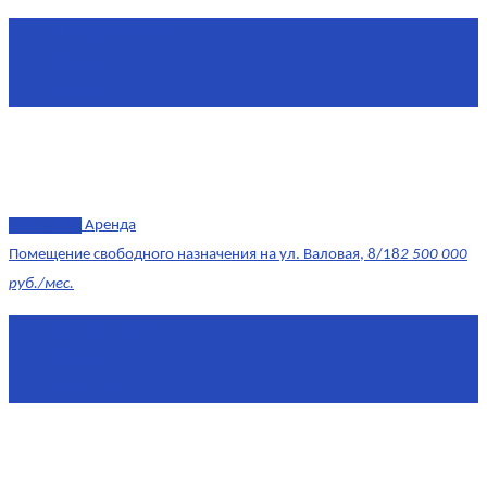
Площадь
4.6 0 м²
Комнат
1
Этаж
-3
эксклюзив
Аренда
Помещение свободного назначения на ул. Валовая, 8/18
2 500 000
руб./мес.
Площадь
568 м²
Комнат
7+
Этаж
1/10