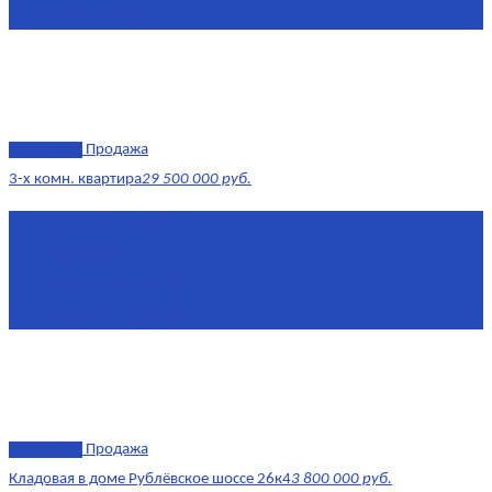
Этаж
-1, 1-2
эксклюзив
Продажа
3-х комн. квартира
29 500 000 руб.
Площадь
79,4 м²
Этаж
8/17
Жилая площадь
43
Площадь кухни
14
эксклюзив
Продажа
Кладовая в доме Рублёвское шоссе 26к4
3 800 000 руб.