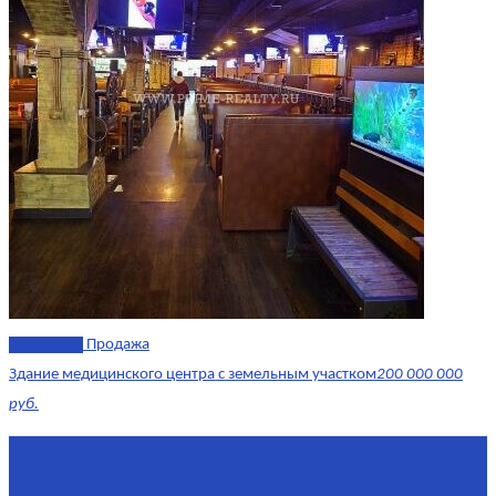
эксклюзив
Продажа
Здание медицинского центра с земельным участком
200 000 000
руб.
Площадь
1 634 м²
Комнат
7+