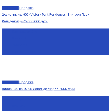
эксклюзив
Продажа
2-х комн. кв. ЖК «Victory Park Residences (Виктори Парк
Резиденсез)»
76 000 000 руб.
Площадь
64,7 м²
Комнат
2
Этаж
8/11
Площадь кухни
10
эксклюзив
Продажа
Вилла 240 кв.м. в г. Лорет де Мар
660 000 евро
Площадь
240 м²
Комнат
6