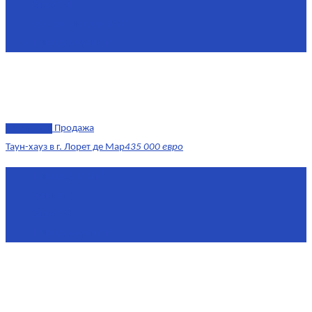
Этаж
1-3
Жилая площадь
170
Площадь кухни
15
эксклюзив
Продажа
Таун-хауз в г. Лорет де Мар
435 000 евро
Площадь
150 м²
Комнат
4
Этаж
1-2
Площадь кухни
15