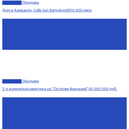
эксклюзив
Продажа
Дом в Аликанте, Calle San Bartolomé
850 000 евро
Площадь
390 м²
Комнат
7+
Этаж
1-4
Площадь кухни
18
эксклюзив
Продажа
2-х комнатная квартира на “Острове фантазий”
40 000 000 руб.
Площадь
90,3 м²
Комнат
2
Этаж
2/4
Жилая площадь
60