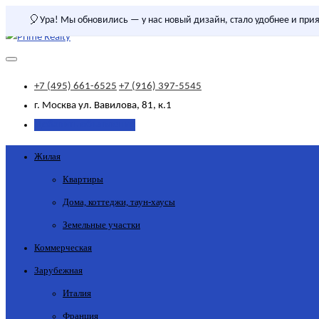
🎈
Ура! Мы обновились — у нас новый дизайн, стало удобнее и прия
+7 (495) 661-6525
+7 (916) 397-5545
г. Москва
ул. Вавилова, 81, к.1
Добавить объявление
Жилая
Квартиры
Дома, коттеджи, таун-хаусы
Земельные участки
Коммерческая
Зарубежная
Италия
Франция