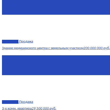
Комнат
4
Этаж
-1
эксклюзив
Продажа
Здание медицинского центра с земельным участком
200 000 000 руб.
Площадь
1 634 м²
Комнат
7+
Этаж
-1, 1-2
эксклюзив
Продажа
3-х комн. квартира
29 500 000 руб.