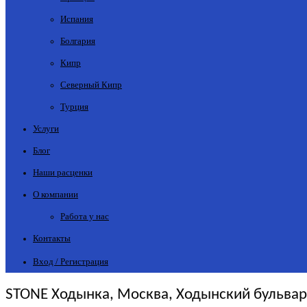
Испания
Болгария
Кипр
Северный Кипр
Турция
Услуги
Блог
Наши расценки
О компании
Работа у нас
Контакты
Вход / Регистрация
STONE Ходынка, Москва, Ходынский бульвар, 