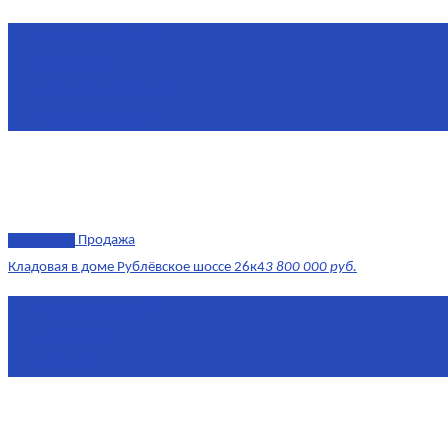
Площадь
79,4 м²
Этаж
8/17
Жилая площадь
43
Площадь кухни
14
эксклюзив
Продажа
Кладовая в доме Рублёвское шоссе 26к4
3 800 000 руб.
Площадь
4.6 0 м²
Комнат
1
Этаж
-3