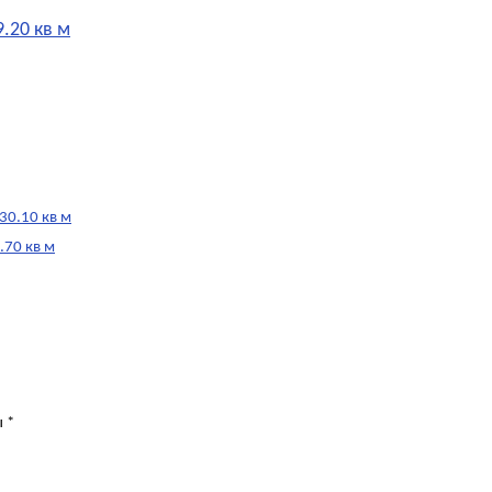
.20 кв м
30.10 кв м
.70 кв м
ы
*