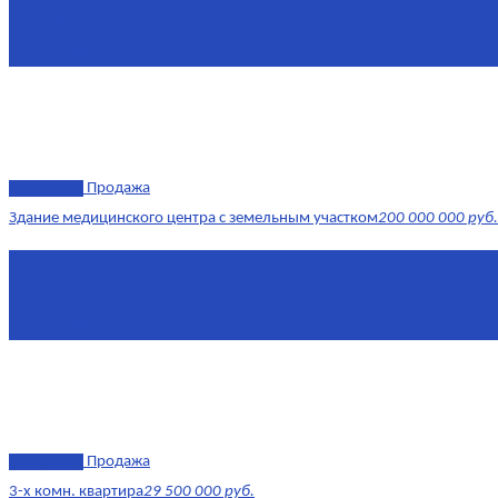
Комнат
4
Этаж
-1
эксклюзив
Продажа
Здание медицинского центра с земельным участком
200 000 000 руб.
Площадь
1 634 м²
Комнат
7+
Этаж
-1, 1-2
эксклюзив
Продажа
3-х комн. квартира
29 500 000 руб.