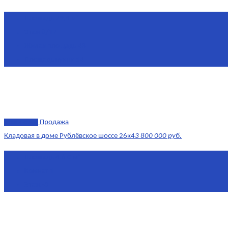
Площадь
79,4 м²
Этаж
8/17
Жилая площадь
43
Площадь кухни
14
эксклюзив
Продажа
Кладовая в доме Рублёвское шоссе 26к4
3 800 000 руб.
Площадь
4.6 0 м²
Комнат
1
Этаж
-3