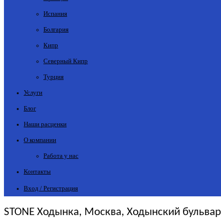
Испания
Болгария
Кипр
Северный Кипр
Турция
Услуги
Блог
Наши расценки
О компании
Работа у нас
Контакты
Вход / Регистрация
STONE Ходынка, Москва, Ходынский бульвар, 