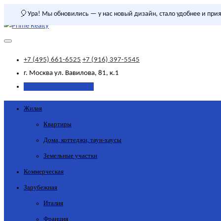
🎈
Ура! Мы обновились — у нас новый дизайн, стало удобнее и прия
+7 (495) 661-6525
+7 (916) 397-5545
г. Москва
ул. Вавилова, 81, к.1
Добавить объявление
Жилая
Квартиры
Дома, коттеджи, таун-хаусы
Земельные участки
Коммерческая
Зарубежная
Италия
Франция