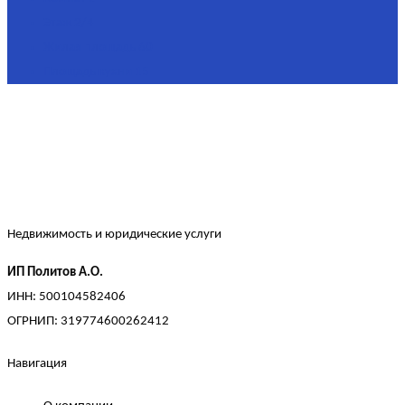
Этаж
2/4
Жилая площадь
60
Площадь кухни
15
Недвижимость и юридические услуги
ИП Политов А.О.
ИНН: 500104582406
ОГРНИП: 319774600262412
Навигация