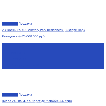
эксклюзив
Продажа
2-х комн. кв. ЖК «Victory Park Residences (Виктори Парк
Резиденсез)»
76 000 000 руб.
Площадь
64,7 м²
Комнат
2
Этаж
8/11
Площадь кухни
10
эксклюзив
Продажа
Вилла 240 кв.м. в г. Лорет де Мар
660 000 евро