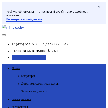
×
🎈
Ура! Мы обновились — у нас новый дизайн, стало удобнее и
приятнее.
Посмотреть новый дизайн
+7 (495) 661-6525
+7 (916) 397-5545
г. Москва
ул. Вавилова, 81, к.1
Добавить объявление
Жилая
Квартиры
Дома, коттеджи, таун-хаусы
Земельные участки
Коммерческая
Зарубежная