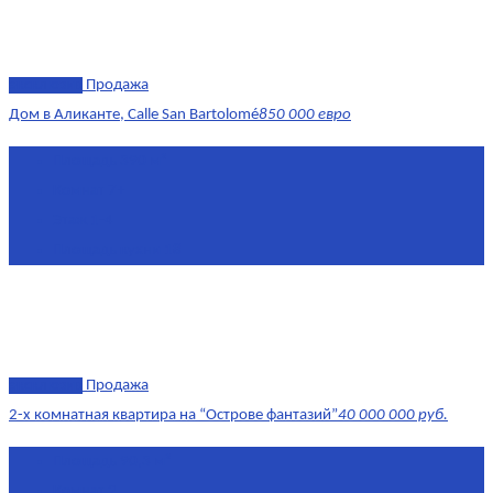
эксклюзив
Продажа
Дом в Аликанте, Calle San Bartolomé
850 000 евро
Площадь
390 м²
Комнат
7+
Этаж
1-4
Площадь кухни
18
эксклюзив
Продажа
2-х комнатная квартира на “Острове фантазий”
40 000 000 руб.
Площадь
90,3 м²
Комнат
2