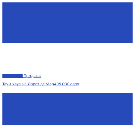
Площадь
240 м²
Комнат
6
Этаж
1-3
Жилая площадь
170
Площадь кухни
15
эксклюзив
Продажа
Таун-хауз в г. Лорет де Мар
435 000 евро
Площадь
150 м²
Комнат
4
Этаж
1-2
Площадь кухни
15