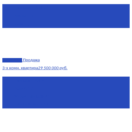
Площадь
1 634 м²
Комнат
7+
Этаж
-1, 1-2
эксклюзив
Продажа
3-х комн. квартира
29 500 000 руб.
Площадь
79,4 м²
Этаж
8/17
Жилая площадь
43
Площадь кухни
14