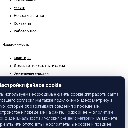
О компании
Услуги
Новости и статьи
Контакты
Работа у нас
Недвижимость
Квартиры
Дома, коттеджи, таун-хаусы
Земельные участки
Коммерческая недвижимость
Настройки файлов cookie
Зарубежная недвижимость
ы используем необходимые файлы cookie для работы сайта.
 вашего согласия мы также подключим Яндекс Метрику и
Контакты
ivo, которые обрабатывают сведения о посещении,
стройстве и поведении на сайте. Подробнее — в
политике
г. Москва, ул. Вавилова, 81, корп. 1, подъезд 3, этаж 2
конфиденциальности
и
условиях Яндекс Метрики
. Вы можете
Телефон:
+7 (495) 661-65-25
ринять или отклонить необязательные cookie и позднее