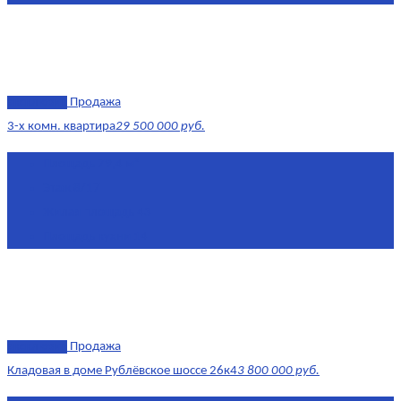
эксклюзив
Продажа
3-х комн. квартира
29 500 000 руб.
Площадь
79,4 м²
Этаж
8/17
Жилая площадь
43
Площадь кухни
14
эксклюзив
Продажа
Кладовая в доме Рублёвское шоссе 26к4
3 800 000 руб.