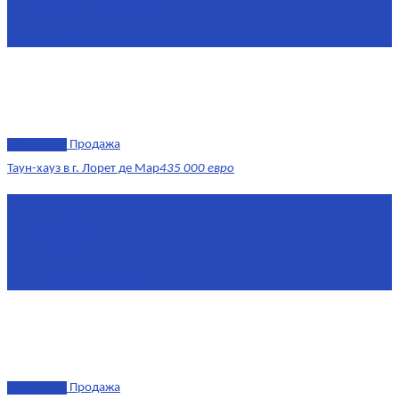
Жилая площадь
170
Площадь кухни
15
эксклюзив
Продажа
Таун-хауз в г. Лорет де Мар
435 000 евро
Площадь
150 м²
Комнат
4
Этаж
1-2
Площадь кухни
15
эксклюзив
Продажа