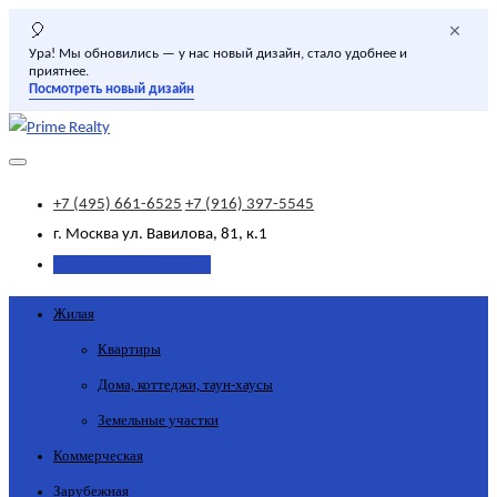
×
🎈
Ура! Мы обновились — у нас новый дизайн, стало удобнее и
приятнее.
Посмотреть новый дизайн
+7 (495) 661-6525
+7 (916) 397-5545
г. Москва
ул. Вавилова, 81, к.1
Добавить объявление
Жилая
Квартиры
Дома, коттеджи, таун-хаусы
Земельные участки
Коммерческая
Зарубежная