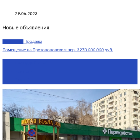
29.06.2023
Новые объявления
эксклюзив
Продажа
Помещение на Протопоповском пер. 3
270 000 000 руб.
Площадь
865 м²
Комнат
4
Этаж
-1