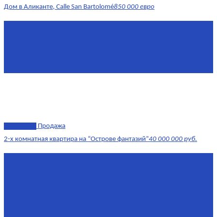
Дом в Аликанте, Calle San Bartolomé
850 000 евро
Площадь
390 м²
Комнат
7+
Этаж
1-4
Площадь кухни
18
эксклюзив
Продажа
2-х комнатная квартира на “Острове фантазий”
40 000 000 руб.
Площадь
90,3 м²
Комнат
2
Этаж
2/4
Жилая площадь
60
Площадь кухни
15