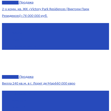
эксклюзив
Продажа
2-х комн. кв. ЖК «Victory Park Residences (Виктори Парк
Резиденсез)»
76 000 000 руб.
Площадь
64,7 м²
Комнат
2
Этаж
8/11
Площадь кухни
10
эксклюзив
Продажа
Вилла 240 кв.м. в г. Лорет де Мар
660 000 евро
Площадь
240 м²
Комнат
6
Этаж
1-3