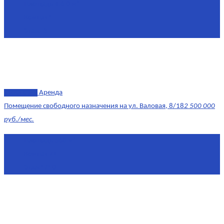
Площадь
4.6 0 м²
Комнат
1
Этаж
-3
эксклюзив
Аренда
Помещение свободного назначения на ул. Валовая, 8/18
2 500 000
руб./мес.
Площадь
568 м²
Комнат
7+
Этаж
1/10