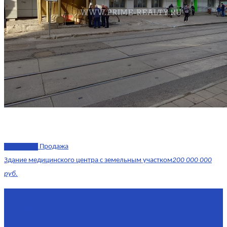
эксклюзив
Продажа
Здание медицинского центра с земельным участком
200 000 000
руб.
Площадь
1 634 м²
Комнат
7+
Этаж
-1, 1-2