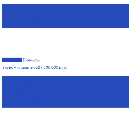
Площадь
1 634 м²
Комнат
7+
Этаж
-1, 1-2
эксклюзив
Продажа
3-х комн. квартира
29 500 000 руб.
Площадь
79,4 м²
Этаж
8/17
Жилая площадь
43
Площадь кухни
14