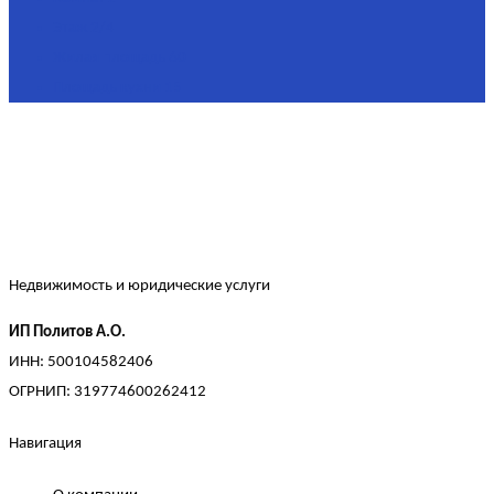
Этаж
2/4
Жилая площадь
60
Площадь кухни
15
Недвижимость и юридические услуги
ИП Политов А.О.
ИНН: 500104582406
ОГРНИП: 319774600262412
Навигация