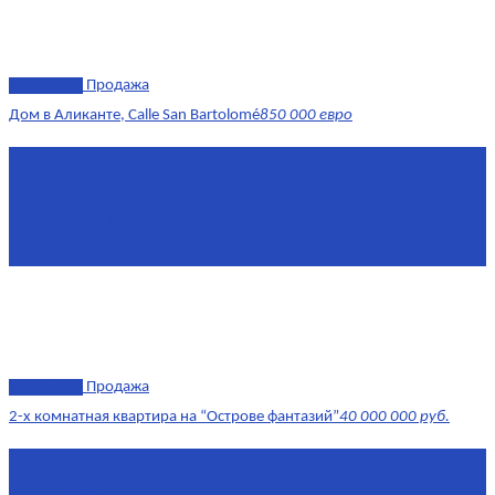
эксклюзив
Продажа
Дом в Аликанте, Calle San Bartolomé
850 000 евро
Площадь
390 м²
Комнат
7+
Этаж
1-4
Площадь кухни
18
эксклюзив
Продажа
2-х комнатная квартира на “Острове фантазий”
40 000 000 руб.
Площадь
90,3 м²
Комнат
2