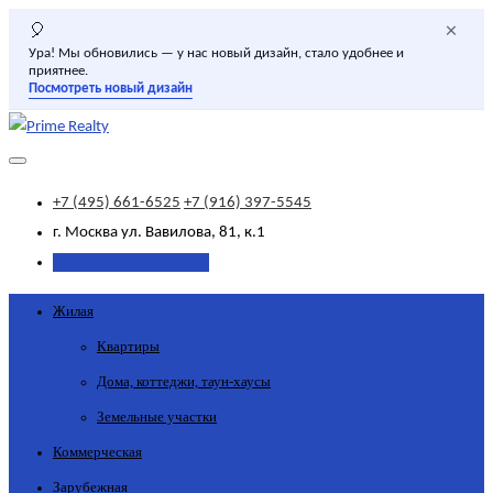
×
🎈
Ура! Мы обновились — у нас новый дизайн, стало удобнее и
приятнее.
Посмотреть новый дизайн
+7 (495) 661-6525
+7 (916) 397-5545
г. Москва
ул. Вавилова, 81, к.1
Добавить объявление
Жилая
Квартиры
Дома, коттеджи, таун-хаусы
Земельные участки
Коммерческая
Зарубежная