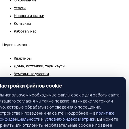
О компании
Услуги
Новости и статьи
Контакты
Работа у нас
Недвижимость
Квартиры
Дома, коттеджи, таун-хаусы
Земельные участки
Коммерческая недвижимость
Настройки файлов cookie
Зарубежная недвижимость
ы используем необходимые файлы cookie для работы сайта.
 вашего согласия мы также подключим Яндекс Метрику и
Контакты
ivo, которые обрабатывают сведения о посещении,
стройстве и поведении на сайте. Подробнее — в
политике
г. Москва, ул. Вавилова, 81, корп. 1, подъезд 3, этаж 2
конфиденциальности
и
условиях Яндекс Метрики
. Вы можете
Телефон:
+7 (495) 661-65-25
ринять или отклонить необязательные cookie и позднее