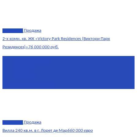
эксклюзив
Продажа
2-х комн. кв. ЖК «Victory Park Residences (Виктори Парк
Резиденсез)»
76 000 000 руб.
Площадь
64,7 м²
Комнат
2
Этаж
8/11
Площадь кухни
10
эксклюзив
Продажа
Вилла 240 кв.м. в г. Лорет де Мар
660 000 евро