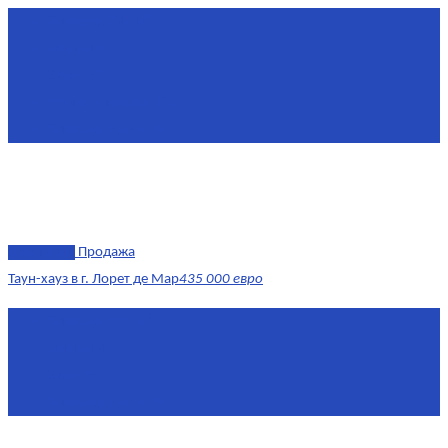
Площадь
240 м²
Комнат
6
Этаж
1-3
Жилая площадь
170
Площадь кухни
15
эксклюзив
Продажа
Таун-хауз в г. Лорет де Мар
435 000 евро
Площадь
150 м²
Комнат
4
Этаж
1-2
Площадь кухни
15