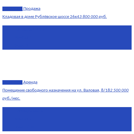
эксклюзив
Продажа
Кладовая в доме Рублёвское шоссе 26к4
3 800 000 руб.
Площадь
4.6 0 м²
Комнат
1
Этаж
-3
эксклюзив
Аренда
Помещение свободного назначения на ул. Валовая, 8/18
2 500 000
руб./мес.
Площадь
568 м²
Комнат
7+
Этаж
1/10