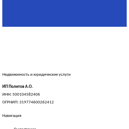
Этаж
2/4
Жилая площадь
60
Площадь кухни
15
Недвижимость и юридические услуги
ИП Политов А.О.
ИНН: 500104582406
ОГРНИП: 319774600262412
Навигация