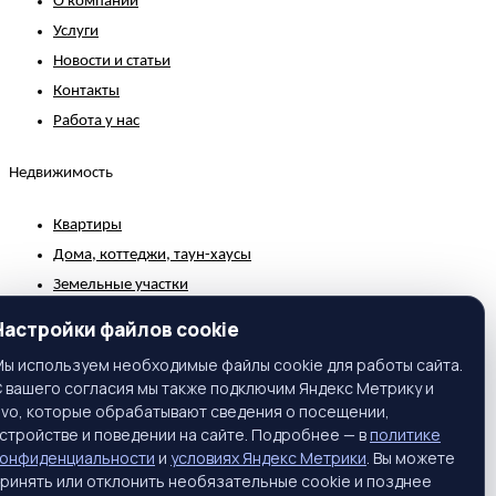
О компании
Услуги
Новости и статьи
Контакты
Работа у нас
Недвижимость
Квартиры
Дома, коттеджи, таун-хаусы
Земельные участки
Коммерческая недвижимость
Настройки файлов cookie
Зарубежная недвижимость
ы используем необходимые файлы cookie для работы сайта.
 вашего согласия мы также подключим Яндекс Метрику и
Контакты
ivo, которые обрабатывают сведения о посещении,
стройстве и поведении на сайте. Подробнее — в
политике
г. Москва, ул. Вавилова, 81, корп. 1, подъезд 3, этаж 2
конфиденциальности
и
условиях Яндекс Метрики
. Вы можете
Телефон:
+7 (495) 661-65-25
ринять или отклонить необязательные cookie и позднее