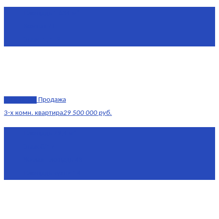
Площадь
1 634 м²
Комнат
7+
Этаж
-1, 1-2
эксклюзив
Продажа
3-х комн. квартира
29 500 000 руб.
Площадь
79,4 м²
Этаж
8/17
Жилая площадь
43
Площадь кухни
14