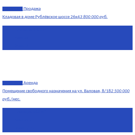
эксклюзив
Продажа
Кладовая в доме Рублёвское шоссе 26к4
3 800 000 руб.
Площадь
4.6 0 м²
Комнат
1
Этаж
-3
эксклюзив
Аренда
Помещение свободного назначения на ул. Валовая, 8/18
2 500 000
руб./мес.
Площадь
568 м²
Комнат
7+
Этаж
1/10