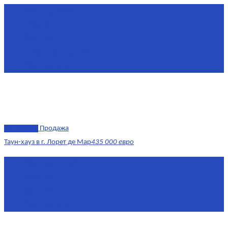
Площадь
240 м²
Комнат
6
Этаж
1-3
Жилая площадь
170
Площадь кухни
15
эксклюзив
Продажа
Таун-хауз в г. Лорет де Мар
435 000 евро
Площадь
150 м²
Комнат
4
Этаж
1-2
Площадь кухни
15