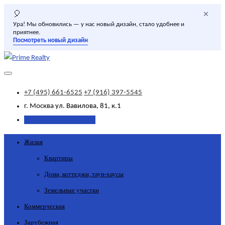
×
🎈
Ура! Мы обновились — у нас новый дизайн, стало удобнее и
приятнее.
Посмотреть новый дизайн
+7 (495) 661-6525
+7 (916) 397-5545
г. Москва
ул. Вавилова, 81, к.1
Добавить объявление
Жилая
Квартиры
Дома, коттеджи, таун-хаусы
Земельные участки
Коммерческая
Зарубежная