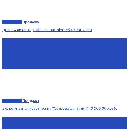
эксклюзив
Продажа
Дом в Аликанте, Calle San Bartolomé
850 000 евро
Площадь
390 м²
Комнат
7+
Этаж
1-4
Площадь кухни
18
эксклюзив
Продажа
2-х комнатная квартира на “Острове фантазий”
40 000 000 руб.
Площадь
90,3 м²
Комнат
2