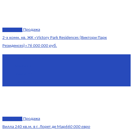
эксклюзив
Продажа
2-х комн. кв. ЖК «Victory Park Residences (Виктори Парк
Резиденсез)»
76 000 000 руб.
Площадь
64,7 м²
Комнат
2
Этаж
8/11
Площадь кухни
10
эксклюзив
Продажа
Вилла 240 кв.м. в г. Лорет де Мар
660 000 евро