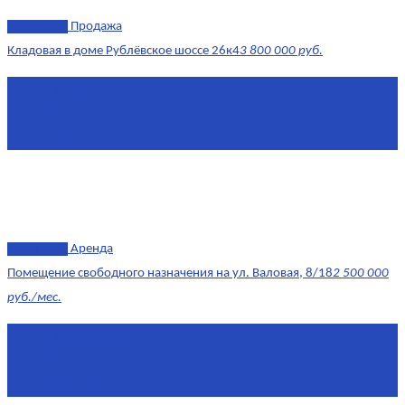
эксклюзив
Продажа
Кладовая в доме Рублёвское шоссе 26к4
3 800 000 руб.
Площадь
4.6 0 м²
Комнат
1
Этаж
-3
эксклюзив
Аренда
Помещение свободного назначения на ул. Валовая, 8/18
2 500 000
руб./мес.
Площадь
568 м²
Комнат
7+
Этаж
1/10