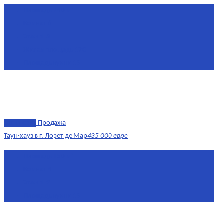
Площадь
240 м²
Комнат
6
Этаж
1-3
Жилая площадь
170
Площадь кухни
15
эксклюзив
Продажа
Таун-хауз в г. Лорет де Мар
435 000 евро
Площадь
150 м²
Комнат
4
Этаж
1-2
Площадь кухни
15