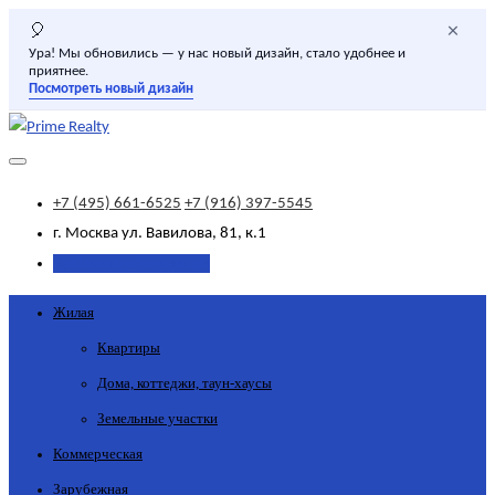
×
🎈
Ура! Мы обновились — у нас новый дизайн, стало удобнее и
приятнее.
Посмотреть новый дизайн
+7 (495) 661-6525
+7 (916) 397-5545
г. Москва
ул. Вавилова, 81, к.1
Добавить объявление
Жилая
Квартиры
Дома, коттеджи, таун-хаусы
Земельные участки
Коммерческая
Зарубежная