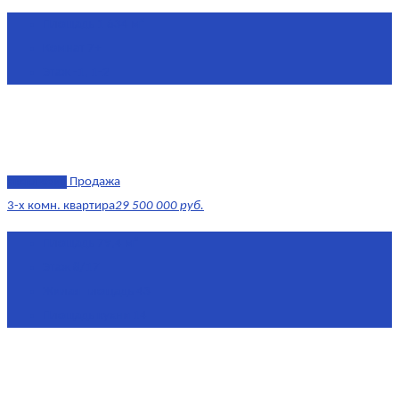
Площадь
1 634 м²
Комнат
7+
Этаж
-1, 1-2
эксклюзив
Продажа
3-х комн. квартира
29 500 000 руб.
Площадь
79,4 м²
Этаж
8/17
Жилая площадь
43
Площадь кухни
14