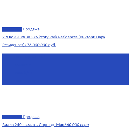
эксклюзив
Продажа
2-х комн. кв. ЖК «Victory Park Residences (Виктори Парк
Резиденсез)»
76 000 000 руб.
Площадь
64,7 м²
Комнат
2
Этаж
8/11
Площадь кухни
10
эксклюзив
Продажа
Вилла 240 кв.м. в г. Лорет де Мар
660 000 евро