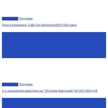
эксклюзив
Продажа
Дом в Аликанте, Calle San Bartolomé
850 000 евро
Площадь
390 м²
Комнат
7+
Этаж
1-4
Площадь кухни
18
эксклюзив
Продажа
2-х комнатная квартира на “Острове фантазий”
40 000 000 руб.
Площадь
90,3 м²
Комнат
2