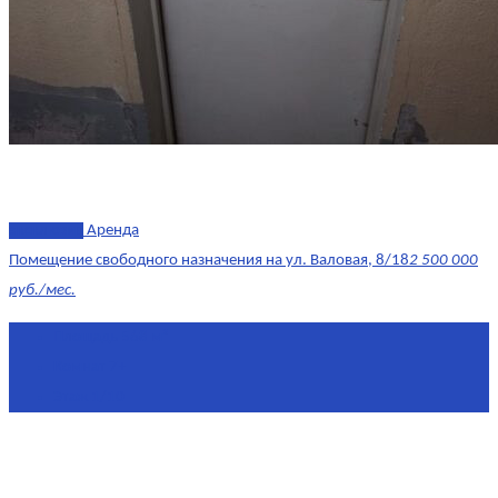
эксклюзив
Аренда
Помещение свободного назначения на ул. Валовая, 8/18
2 500 000
руб./мес.
Площадь
568 м²
Комнат
7+
Этаж
1/10