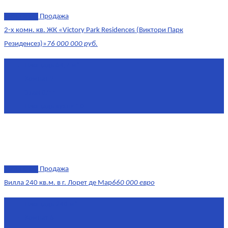
эксклюзив
Продажа
2-х комн. кв. ЖК «Victory Park Residences (Виктори Парк
Резиденсез)»
76 000 000 руб.
Площадь
64,7 м²
Комнат
2
Этаж
8/11
Площадь кухни
10
эксклюзив
Продажа
Вилла 240 кв.м. в г. Лорет де Мар
660 000 евро
Площадь
240 м²
Комнат
6