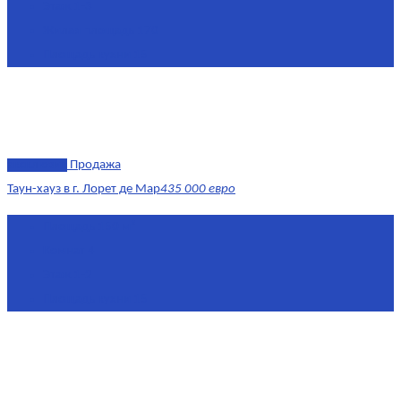
Этаж
1-3
Жилая площадь
170
Площадь кухни
15
эксклюзив
Продажа
Таун-хауз в г. Лорет де Мар
435 000 евро
Площадь
150 м²
Комнат
4
Этаж
1-2
Площадь кухни
15