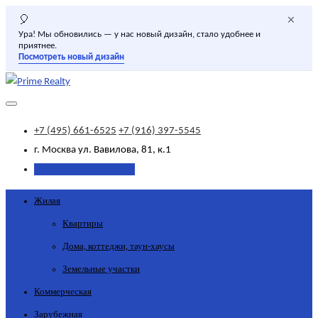
×
🎈
Ура! Мы обновились — у нас новый дизайн, стало удобнее и
приятнее.
Посмотреть новый дизайн
+7 (495) 661-6525
+7 (916) 397-5545
г. Москва
ул. Вавилова, 81, к.1
Добавить объявление
Жилая
Квартиры
Дома, коттеджи, таун-хаусы
Земельные участки
Коммерческая
Зарубежная