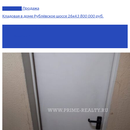
эксклюзив
Продажа
Кладовая в доме Рублёвское шоссе 26к4
3 800 000 руб.
Площадь
4.6 0 м²
Комнат
1
Этаж
-3