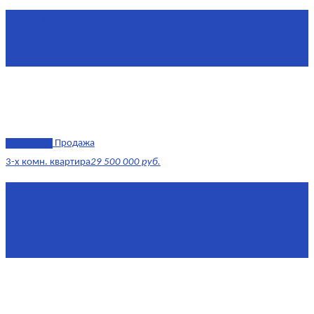
Площадь
1 634 м²
Комнат
7+
Этаж
-1, 1-2
эксклюзив
Продажа
3-х комн. квартира
29 500 000 руб.
Площадь
79,4 м²
Этаж
8/17
Жилая площадь
43
Площадь кухни
14