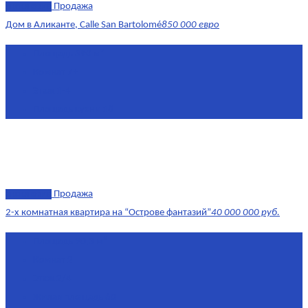
эксклюзив
Продажа
Дом в Аликанте, Calle San Bartolomé
850 000 евро
Площадь
390 м²
Комнат
7+
Этаж
1-4
Площадь кухни
18
эксклюзив
Продажа
2-х комнатная квартира на “Острове фантазий”
40 000 000 руб.
Площадь
90,3 м²
Комнат
2
Этаж
2/4
Жилая площадь
60