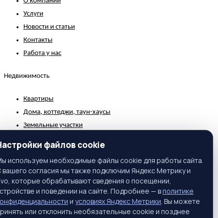
О компании
Услуги
Новости и статьи
Контакты
Работа у нас
Недвижимость
Квартиры
Дома, коттеджи, таун-хаусы
Земельные участки
Коммерческая недвижимость
Настройки файлов cookie
Зарубежная недвижимость
ы используем необходимые файлы cookie для работы сайта.
 вашего согласия мы также подключим Яндекс Метрику и
Контакты
ivo, которые обрабатывают сведения о посещении,
стройстве и поведении на сайте. Подробнее — в
политике
г. Москва, ул. Вавилова, 81, корп. 1, подъезд 3, этаж 2
конфиденциальности
и
условиях Яндекс Метрики
. Вы можете
Телефон:
+7 (495) 661-65-25
ринять или отклонить необязательные cookie и позднее