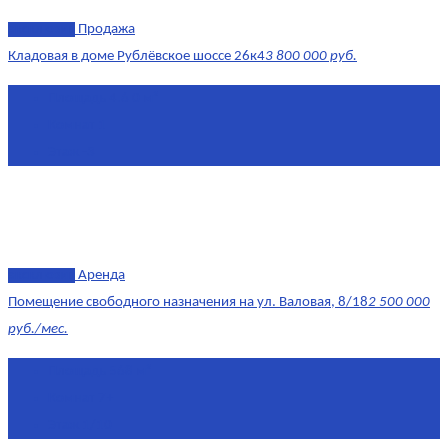
эксклюзив
Продажа
Кладовая в доме Рублёвское шоссе 26к4
3 800 000 руб.
Площадь
4.6 0 м²
Комнат
1
Этаж
-3
эксклюзив
Аренда
Помещение свободного назначения на ул. Валовая, 8/18
2 500 000
руб./мес.
Площадь
568 м²
Комнат
7+
Этаж
1/10