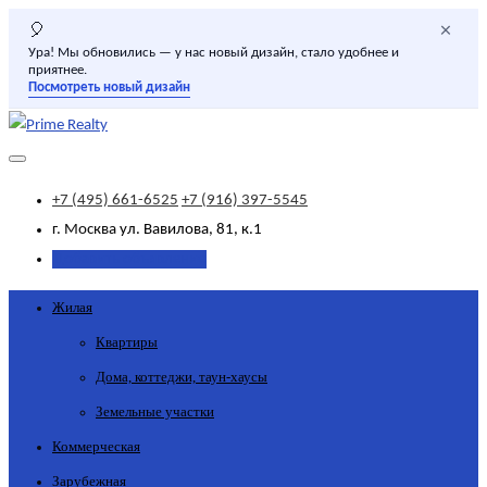
×
🎈
Ура! Мы обновились — у нас новый дизайн, стало удобнее и
приятнее.
Посмотреть новый дизайн
+7 (495) 661-6525
+7 (916) 397-5545
г. Москва
ул. Вавилова, 81, к.1
Добавить объявление
Жилая
Квартиры
Дома, коттеджи, таун-хаусы
Земельные участки
Коммерческая
Зарубежная