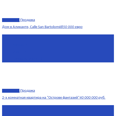
эксклюзив
Продажа
Дом в Аликанте, Calle San Bartolomé
850 000 евро
Площадь
390 м²
Комнат
7+
Этаж
1-4
Площадь кухни
18
эксклюзив
Продажа
2-х комнатная квартира на “Острове фантазий”
40 000 000 руб.
Площадь
90,3 м²
Комнат
2