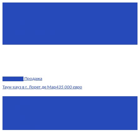
Площадь
240 м²
Комнат
6
Этаж
1-3
Жилая площадь
170
Площадь кухни
15
эксклюзив
Продажа
Таун-хауз в г. Лорет де Мар
435 000 евро
Площадь
150 м²
Комнат
4
Этаж
1-2
Площадь кухни
15