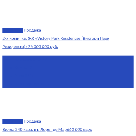
эксклюзив
Продажа
2-х комн. кв. ЖК «Victory Park Residences (Виктори Парк
Резиденсез)»
76 000 000 руб.
Площадь
64,7 м²
Комнат
2
Этаж
8/11
Площадь кухни
10
эксклюзив
Продажа
Вилла 240 кв.м. в г. Лорет де Мар
660 000 евро