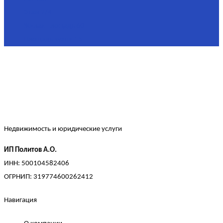
Этаж
2/4
Жилая площадь
60
Площадь кухни
15
Недвижимость и юридические услуги
ИП Политов А.О.
ИНН: 500104582406
ОГРНИП: 319774600262412
Навигация