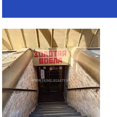
Площадь
865 м²
Комнат
4
Этаж
-1