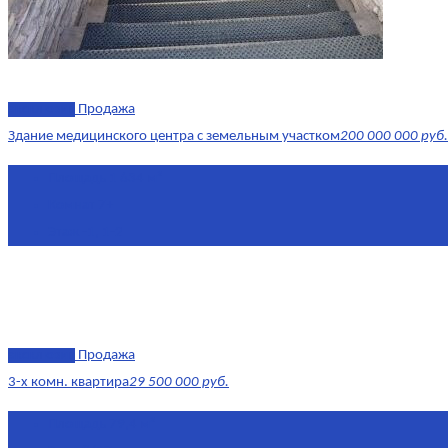
эксклюзив
Продажа
Здание медицинского центра с земельным участком
200 000 000 руб.
Площадь
1 634 м²
Комнат
7+
Этаж
-1, 1-2
эксклюзив
Продажа
3-х комн. квартира
29 500 000 руб.
Площадь
79,4 м²