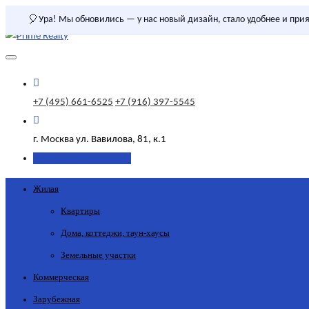
🎈
Ура! Мы обновились — у нас новый дизайн, стало удобнее и прия
+7 (495) 661-6525
+7 (916) 397-5545
г. Москва
ул. Вавилова, 81, к.1
Добавить объявление
Жилая
Квартиры
Дома, коттеджи, таун-хаусы
Земельные участки
Коммерческая
Зарубежная