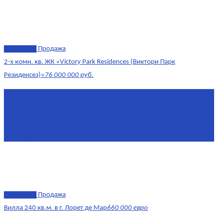
эксклюзив
Продажа
2-х комн. кв. ЖК «Victory Park Residences (Виктори Парк
Резиденсез)»
76 000 000 руб.
Площадь
64,7 м²
Комнат
2
Этаж
8/11
Площадь кухни
10
эксклюзив
Продажа
Вилла 240 кв.м. в г. Лорет де Мар
660 000 евро