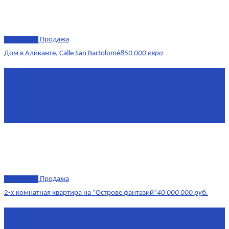
эксклюзив
Продажа
Дом в Аликанте, Calle San Bartolomé
850 000 евро
Площадь
390 м²
Комнат
7+
Этаж
1-4
Площадь кухни
18
эксклюзив
Продажа
2-х комнатная квартира на “Острове фантазий”
40 000 000 руб.
Площадь
90,3 м²
Комнат
2