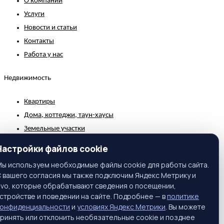
О компании
Услуги
Новости и статьи
Контакты
Работа у нас
Недвижимость
Квартиры
Дома, коттеджи, таун-хаусы
Земельные участки
Коммерческая недвижимость
Настройки файлов cookie
Зарубежная недвижимость
ы используем необходимые файлы cookie для работы сайта.
 вашего согласия мы также подключим Яндекс Метрику и
Контакты
ivo, которые обрабатывают сведения о посещении,
стройстве и поведении на сайте. Подробнее — в
политике
г. Москва, ул. Вавилова, 81, корп. 1, подъезд 3, этаж 2
конфиденциальности
и
условиях Яндекс Метрики
. Вы можете
Телефон:
+7 (495) 661-65-25
ринять или отклонить необязательные cookie и позднее