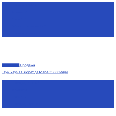
Площадь
240 м²
Комнат
6
Этаж
1-3
Жилая площадь
170
Площадь кухни
15
эксклюзив
Продажа
Таун-хауз в г. Лорет де Мар
435 000 евро
Площадь
150 м²
Комнат
4
Этаж
1-2
Площадь кухни
15