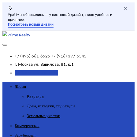
×
🎈
Ура! Мы обновились — у нас новый дизайн, стало удобнее и
приятнее.
Посмотреть новый дизайн
+7 (495) 661-6525
+7 (916) 397-5545
г. Москва
ул. Вавилова, 81, к.1
Добавить объявление
Жилая
Квартиры
Дома, коттеджи, таун-хаусы
Земельные участки
Коммерческая
Зарубежная