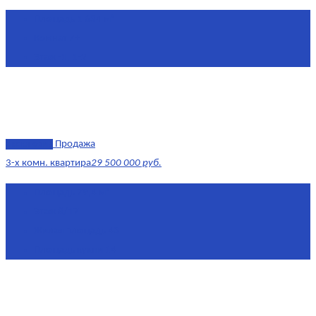
Площадь
1 634 м²
Комнат
7+
Этаж
-1, 1-2
эксклюзив
Продажа
3-х комн. квартира
29 500 000 руб.
Площадь
79,4 м²
Этаж
8/17
Жилая площадь
43
Площадь кухни
14