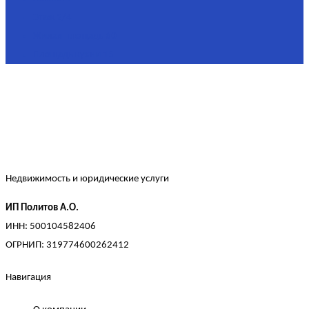
Этаж
2/4
Жилая площадь
60
Площадь кухни
15
Недвижимость и юридические услуги
ИП Политов А.О.
ИНН: 500104582406
ОГРНИП: 319774600262412
Навигация