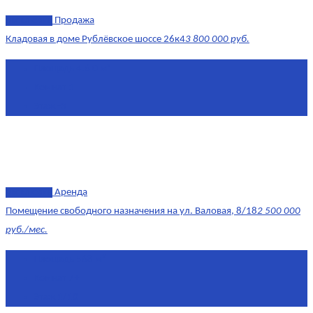
эксклюзив
Продажа
Кладовая в доме Рублёвское шоссе 26к4
3 800 000 руб.
Площадь
4.6 0 м²
Комнат
1
Этаж
-3
эксклюзив
Аренда
Помещение свободного назначения на ул. Валовая, 8/18
2 500 000
руб./мес.
Площадь
568 м²
Комнат
7+
Этаж
1/10