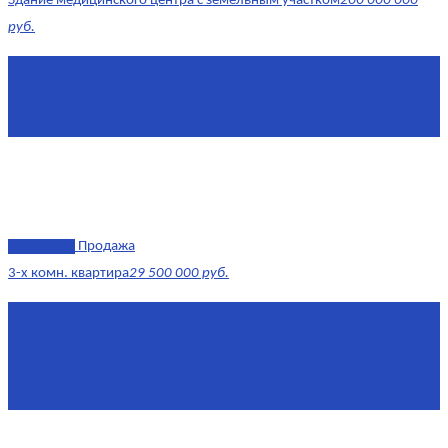
Здание медицинского центра с земельным участком
200 000 000
руб.
Площадь
1 634 м²
Комнат
7+
Этаж
-1, 1-2
эксклюзив
Продажа
3-х комн. квартира
29 500 000 руб.
Площадь
79,4 м²
Этаж
8/17
Жилая площадь
43
Площадь кухни
14