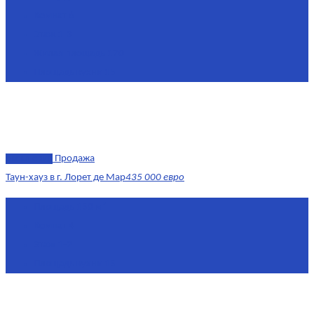
Комнат
6
Этаж
1-3
Жилая площадь
170
Площадь кухни
15
эксклюзив
Продажа
Таун-хауз в г. Лорет де Мар
435 000 евро
Площадь
150 м²
Комнат
4
Этаж
1-2
Площадь кухни
15