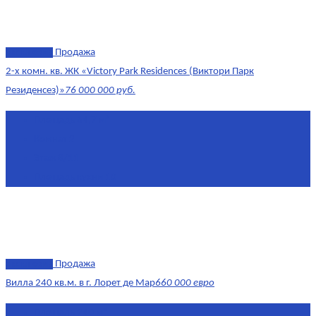
эксклюзив
Продажа
2-х комн. кв. ЖК «Victory Park Residences (Виктори Парк
Резиденсез)»
76 000 000 руб.
Площадь
64,7 м²
Комнат
2
Этаж
8/11
Площадь кухни
10
эксклюзив
Продажа
Вилла 240 кв.м. в г. Лорет де Мар
660 000 евро
Площадь
240 м²