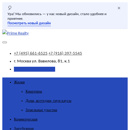
×
🎈
Ура! Мы обновились — у нас новый дизайн, стало удобнее и
приятнее.
Посмотреть новый дизайн
+7 (495) 661-6525
+7 (916) 397-5545
г. Москва
ул. Вавилова, 81, к.1
Добавить объявление
Жилая
Квартиры
Дома, коттеджи, таун-хаусы
Земельные участки
Коммерческая
Зарубежная