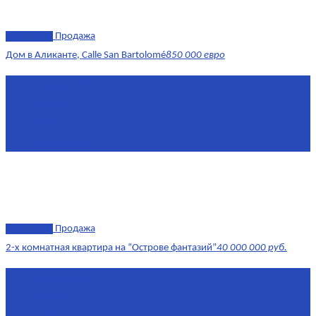
эксклюзив
Продажа
Дом в Аликанте, Calle San Bartolomé
850 000 евро
Площадь
390 м²
Комнат
7+
Этаж
1-4
Площадь кухни
18
эксклюзив
Продажа
2-х комнатная квартира на “Острове фантазий”
40 000 000 руб.
Площадь
90,3 м²
Комнат
2
Этаж
2/4