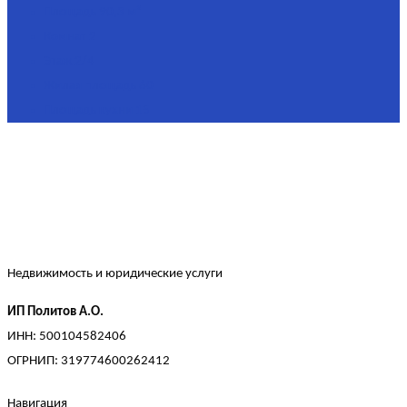
Площадь
90,3 м²
Комнат
2
Этаж
2/4
Жилая площадь
60
Площадь кухни
15
Недвижимость и юридические услуги
ИП Политов А.О.
ИНН: 500104582406
ОГРНИП: 319774600262412
Навигация