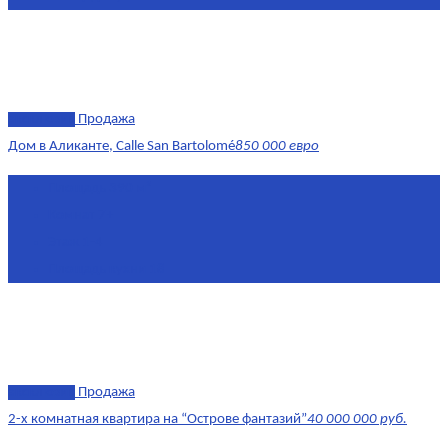
эксклюзив
Продажа
Дом в Аликанте, Calle San Bartolomé
850 000 евро
Площадь
390 м²
Комнат
7+
Этаж
1-4
Площадь кухни
18
эксклюзив
Продажа
2-х комнатная квартира на “Острове фантазий”
40 000 000 руб.