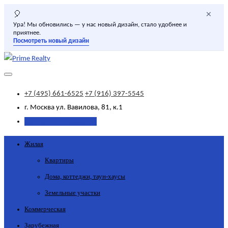
×
🎈
Ура! Мы обновились — у нас новый дизайн, стало удобнее и
приятнее.
Посмотреть новый дизайн
+7 (495) 661-6525
+7 (916) 397-5545
г. Москва
ул. Вавилова, 81, к.1
Добавить объявление
Жилая
Квартиры
Дома, коттеджи, таун-хаусы
Земельные участки
Коммерческая
Зарубежная