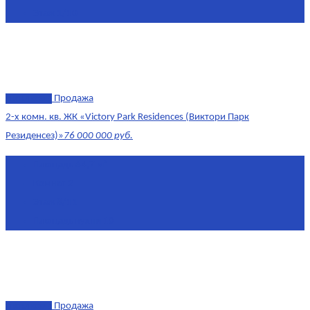
Этаж
1/10
эксклюзив
Продажа
2-х комн. кв. ЖК «Victory Park Residences (Виктори Парк
Резиденсез)»
76 000 000 руб.
Площадь
64,7 м²
Комнат
2
Этаж
8/11
Площадь кухни
10
эксклюзив
Продажа