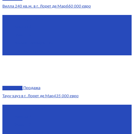
Вилла 240 кв.м. в г. Лорет де Мар
660 000 евро
Площадь
240 м²
Комнат
6
Этаж
1-3
Жилая площадь
170
Площадь кухни
15
эксклюзив
Продажа
Таун-хауз в г. Лорет де Мар
435 000 евро
Площадь
150 м²
Комнат
4
Этаж
1-2
Площадь кухни
15