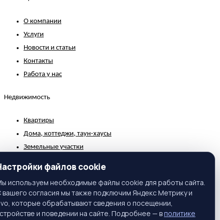
О компании
Услуги
Новости и статьи
Контакты
Работа у нас
Недвижимость
Квартиры
Дома, коттеджи, таун-хаусы
Земельные участки
Коммерческая недвижимость
Настройки файлов cookie
Зарубежная недвижимость
ы используем необходимые файлы cookie для работы сайта.
 вашего согласия мы также подключим Яндекс Метрику и
Контакты
ivo, которые обрабатывают сведения о посещении,
стройстве и поведении на сайте. Подробнее — в
политике
г. Москва, ул. Вавилова, 81, корп. 1, подъезд 3, этаж 2