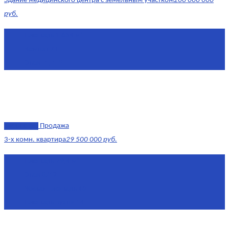
Здание медицинского центра с земельным участком
200 000 000
руб.
Площадь
1 634 м²
Комнат
7+
Этаж
-1, 1-2
эксклюзив
Продажа
3-х комн. квартира
29 500 000 руб.
Площадь
79,4 м²
Этаж
8/17
Жилая площадь
43
Площадь кухни
14