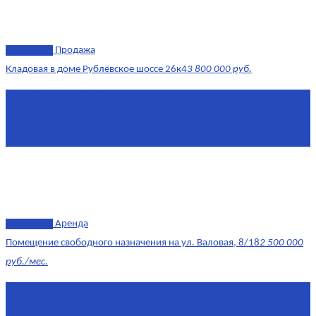
эксклюзив
Продажа
Кладовая в доме Рублёвское шоссе 26к4
3 800 000 руб.
Площадь
4.6 0 м²
Комнат
1
Этаж
-3
эксклюзив
Аренда
Помещение свободного назначения на ул. Валовая, 8/18
2 500 000
руб./мес.
Площадь
568 м²
Комнат
7+