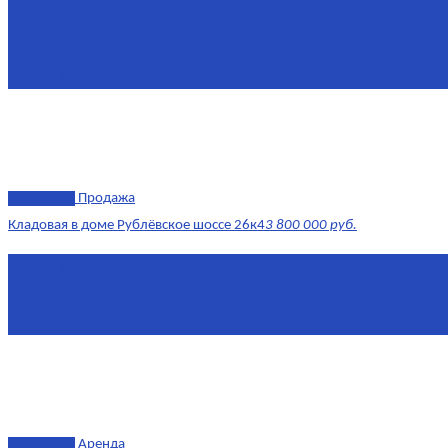
Этаж
8/17
Жилая площадь
43
Площадь кухни
14
эксклюзив
Продажа
Кладовая в доме Рублёвское шоссе 26к4
3 800 000 руб.
Площадь
4.6 0 м²
Комнат
1
Этаж
-3
эксклюзив
Аренда