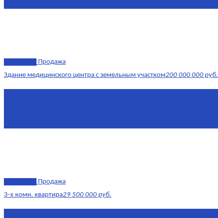
Этаж
-1
эксклюзив
Продажа
Здание медицинского центра с земельным участком
200 000 000 руб.
Площадь
1 634 м²
Комнат
7+
Этаж
-1, 1-2
эксклюзив
Продажа
3-х комн. квартира
29 500 000 руб.
Площадь
79,4 м²