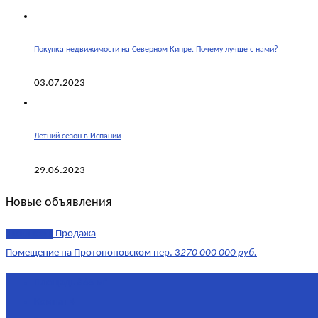
Покупка недвижимости на Северном Кипре. Почему лучше с нами?
03.07.2023
Летний сезон в Испании
29.06.2023
Новые объявления
эксклюзив
Продажа
Помещение на Протопоповском пер. 3
270 000 000 руб.
Площадь
865 м²
Комнат
4