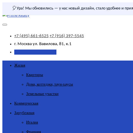
🎈
Ура! Мы обновились — у нас новый дизайн, стало удобнее и прия
+7 (495) 661-6525
+7 (916) 397-5545
г. Москва
ул. Вавилова, 81, к.1
Добавить объявление
Жилая
Квартиры
Дома, коттеджи, таун-хаусы
Земельные участки
Коммерческая
Зарубежная
Италия
Франция