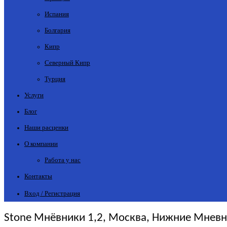
Испания
Болгария
Кипр
Северный Кипр
Турция
Услуги
Блог
Наши расценки
О компании
Работа у нас
Контакты
Вход / Регистрация
Stone Мнёвники 1,2, Москва, Нижние Мневни